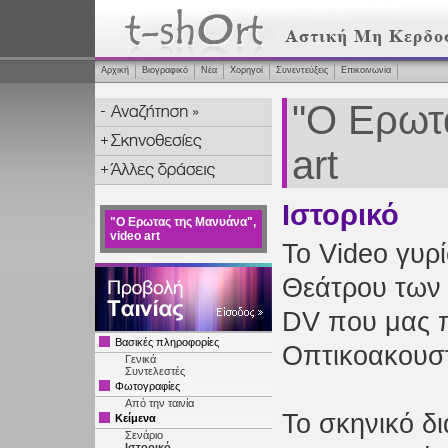
Αρχική
Βιογραφικό
Νέα
Χορηγοί
Συνεντεύξεις
Επικοινωνία
"Ο Ερωτ
art
Ιστορικό
"Ο Ερωτας της Μανυάνα",
video art
Το Video γυρ
Θεάτρου των 
DV που μας 
Βασικές πληροφορίες
Οπτικοακουστ
Γενικά
Συντελεστές
Φωτογραφίες
Από την ταινία
Το σκηνικό δ
Κείμενα
Σενάριο
Ιστορικό