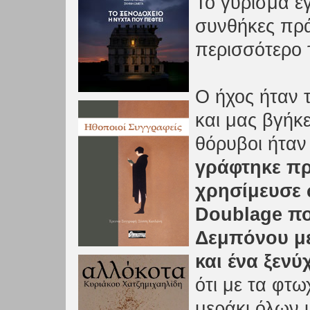
Το γύρισμα έ
συνθήκες πρά
περισσότερο 
Ο ήχος ήταν 
και μας βγήκε
θόρυβοι ήταν
γράφτηκε πρ
χρησίμευσε 
Doublage που
Δεμπόνου με
και ένα ξενύ
ότι με τα φτω
μεράκι όλων 