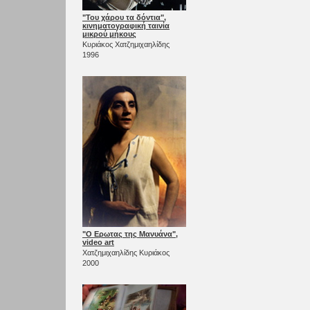
"Του χάρου τα δόντια",
κινηματογραφική ταινία
μικρού μήκους
Κυριάκος Χατζημιχαηλίδης
1996
"Ο Ερωτας της Μανυάνα",
video art
Χατζημιχαηλίδης Κυριάκος
2000