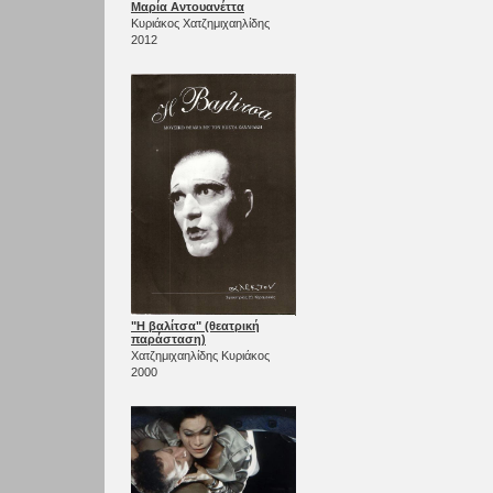
Μαρία Αντουανέττα
Κυριάκος Χατζημιχαηλίδης
2012
"Η βαλίτσα" (θεατρική
παράσταση)
Χατζημιχαηλίδης Κυριάκος
2000