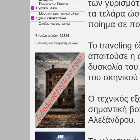
των γυρισμάτ
Κείμενα και Κριτικές
Ηχητικό υλικό
τα τελάρα ώσ
Μουσική και ηχητικό υλικό
Σχόλια επισκεπτών
ποίημα σε πο
Σχόλια για την ταινία
Σύνολο μελών:
12824
Το traveling 
Είσοδος και εγγραφή μελών
απαιτούσε η 
δυσκολία του
του σκηνικού
Ο τεχνικός ε
σημαντική βο
Αλεξάνδρου.