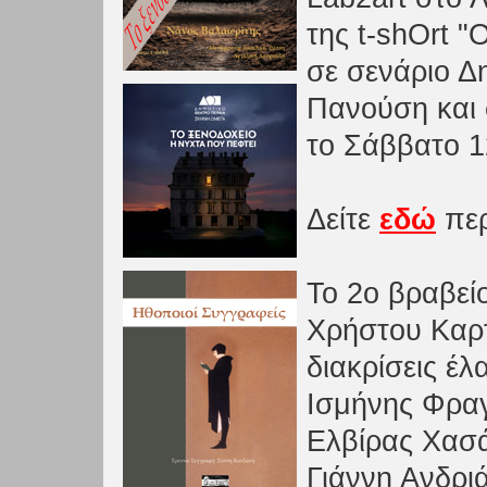
της t-shOrt 
σε σενάριο Δ
Πανούση και
το Σάββατο 1
Δείτε
εδώ
περ
Το 2ο βραβεί
Χρήστου Καρτ
διακρίσεις έ
Ισμήνης Φραγ
Ελβίρας Χασά
Γιάννη Ανδριά