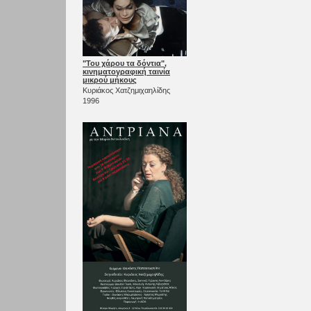
"Του χάρου τα δόντια",
κινηματογραφική ταινία
μικρού μήκους
Κυριάκος Χατζημιχαηλίδης
1996