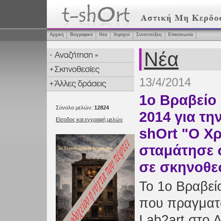
Αρχική
Βιογραφικό
Νέα
Χορηγοί
Συνεντεύξεις
Επικοινωνία
Νέα
13/4/2014
1o Βραβείο 
Σύνολο μελών:
12824
2014 για την
Είσοδος και εγγραφή μελών
shOrt "Ο Χ
σταμάτησε 
σε σκηνοθε
Το 1o Βραβείο
που πραγματ
Lab2art στο 