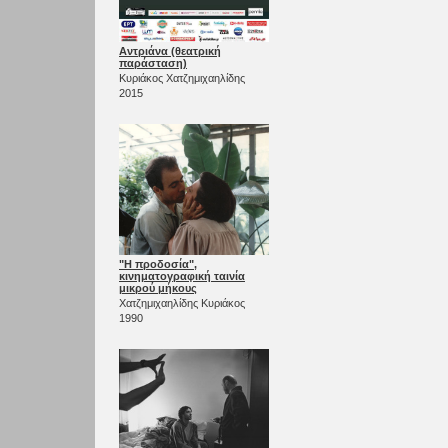
Αντριάνα (θεατρική
παράσταση)
Κυριάκος Χατζημιχαηλίδης
2015
"Η προδοσία",
κινηματογραφική ταινία
μικρού μήκους
Χατζημιχαηλίδης Κυριάκος
1990