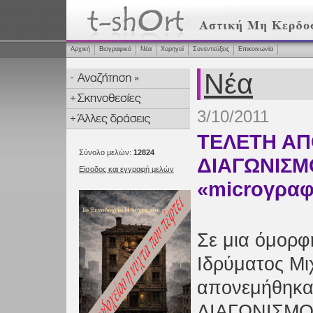
Αρχική
Βιογραφικό
Νέα
Χορηγοί
Συνεντεύξεις
Επικοινωνία
Νέα
3/10/2011
ΤΕΛΕΤΗ ΑΠ
Σύνολο μελών:
12824
ΔΙΑΓΩΝΙΣΜ
Είσοδος και εγγραφή μελών
«microγραφ
Σε μια όμορφ
Ιδρύματος Μι
απονεμήθηκαν
ΔΙΑΓΩΝΙΣΜΟΥ