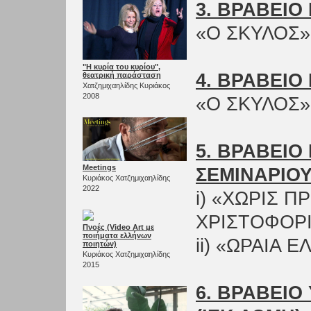
3. ΒΡΑΒΕΙΟ
«Ο ΣΚΥΛΟΣ»
"Η κυρία του κυρίου",
4. ΒΡΑΒΕΙΟ
θεατρική παράσταση
Χατζημιχαηλίδης Κυριάκος
2008
«Ο ΣΚΥΛΟΣ»
5. ΒΡΑΒΕΙ
Meetings
ΣΕΜΙΝΑΡΙΟΥ
Κυριάκος Χατζημιχαηλίδης
2022
i) «ΧΩΡΙΣ 
ΧΡΙΣΤΟΦΟΡ
Πνοές (Video Αrt με
ποιήματα ελλήνων
ii) «ΩΡΑΙΑ
ποιητών)
Κυριάκος Χατζημιχαηλίδης
2015
6. ΒΡΑΒΕΙΟ