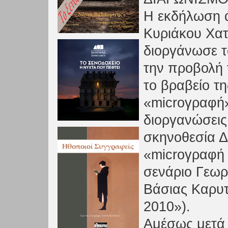
Η εκδήλωση ά
Κυριάκου Χατ
διοργάνωσε τ
την προβολή
το βραβείο τη
«microγραφή»
διοργανώσεις:
σκηνοθεσία Δ
«microγραφή 
σενάριο Γεωρ
Βάσιας Καρυτ
2010»).
Αμέσως μετά 