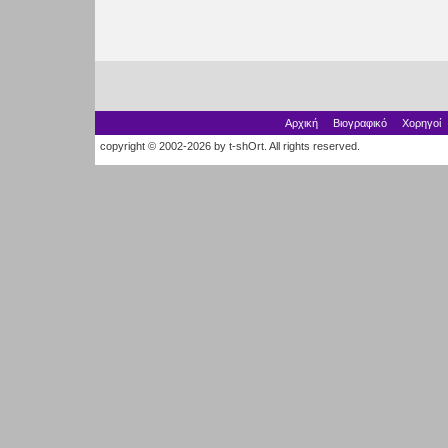
Αρχική
Βιογραφικό
Χορηγοί
copyright © 2002-2026 by t-shOrt. All rights reserved.