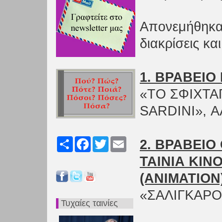
Απονεμήθηκαν
διακρίσεις και
1. ΒΡΑΒΕΙΟ 
«ΤΟ ΣΦΙΧΤΑ
SARDINI», 
Share
Facebook
Twitter
Email
2. ΒΡΑΒΕΙΟ
ΤΑΙΝΙΑ ΚΙΝ
(ANIMATION
«ΣΑΛΙΓΚΑΡΟ
Τυχαίες ταινίες