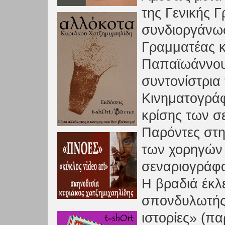
της Γενικής 
συνδιοργάνωσ
Γραμματέας κ.
Παπαϊωάννου 
συντονίστρια
Κινηματογράφ
κρίσης των σ
Παρόντες στ
των χορηγών 
σεναριογράφο
Η βραδιά έκλε
σπονδυλωτής 
ιστορίες» (πα