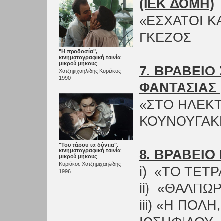
(ΙΕΚ ΔΟΜΗ)
«ΕΣΧΑΤΟΙ Κ
ΓΚΕΖΟΣ
"Η προδοσία",
κινηματογραφική ταινία
μικρού μήκους
7. ΒΡΑΒΕΙΟ
Χατζημιχαηλίδης Κυριάκος
1990
ΦΑΝΤΑΣΙΑΣ 
«ΣΤΟ ΗΛΕΚ
ΚΟΥΝΟΥΓΑΚ
"Του χάρου τα δόντια",
κινηματογραφική ταινία
8. ΒΡΑΒΕΙΟ 
μικρού μήκους
Κυριάκος Χατζημιχαηλίδης
i) «ΤΟ ΤΕΤ
1996
ii) «ΘΑΛΠΩ
iii) «Η ΠΟΛ