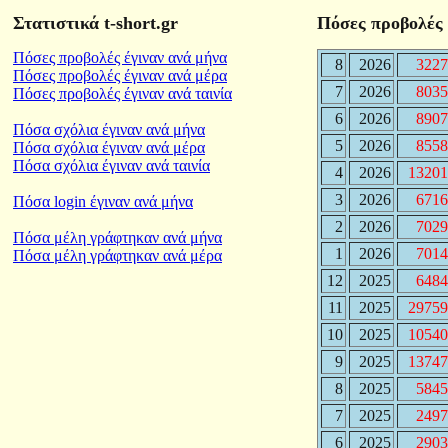
Στατιστικά t-short.gr
Πόσες προβολές 
Πόσες προβολές έγιναν ανά μήνα
8
2026
3227
Πόσες προβολές έγιναν ανά μέρα
7
2026
8035
Πόσες προβολές έγιναν ανά ταινία
6
2026
8907
Πόσα σχόλια έγιναν ανά μήνα
5
2026
8558
Πόσα σχόλια έγιναν ανά μέρα
Πόσα σχόλια έγιναν ανά ταινία
4
2026
13201
3
2026
6716
Πόσα login έγιναν ανά μήνα
2
2026
7029
Πόσα μέλη γράφτηκαν ανά μήνα
1
2026
7014
Πόσα μέλη γράφτηκαν ανά μέρα
12
2025
6484
11
2025
29759
10
2025
10540
9
2025
13747
8
2025
5845
7
2025
2497
6
2025
2903