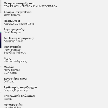
Με την υποστήριξη του:
ΕΛΛΗΝΙΚΟΥ ΚΕΝΤΡΟΥ ΚΙΝΗΜΑΤΟΓΡΑΦΟΥ
Σενάριο - Σκηνοθεσία:
Φανή Μπήτου
Παραγωγός:
Κυριάκος Χατζημιχαηλίδης
Συμπαραγωγός:
Φανή Μπήτου
Διεύθυνση παραγωγής:
Δημήτρης Νάκος
Φωτογραφία:
Φανή Μπήτου
Βαγγέλης Τσέτσας
Ήχος
:
Κώστας Κολημένος
Μοντάζ:
Νίκος Μύρτου
Ζωή Χατζή
Εργαστήρια ήχου:
DNA Lab
Σχεδιασμός και μίξη ήχου:
Γιώργος Ραμαντάνης
Επεξεργασία Χρώματος:
Stefilm
Μεταφραστής:
Ismail Abdullah