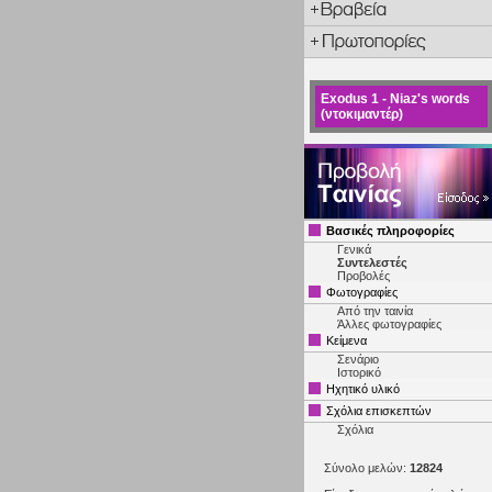
Exodus 1 - Niaz's words
(ντοκιμαντέρ)
Βασικές πληροφορίες
Γενικά
Συντελεστές
Προβολές
Φωτογραφίες
Από την ταινία
Άλλες φωτογραφίες
Κείμενα
Σενάριο
Ιστορικό
Ηχητικό υλικό
Σχόλια επισκεπτών
Σχόλια
Σύνολο μελών:
12824