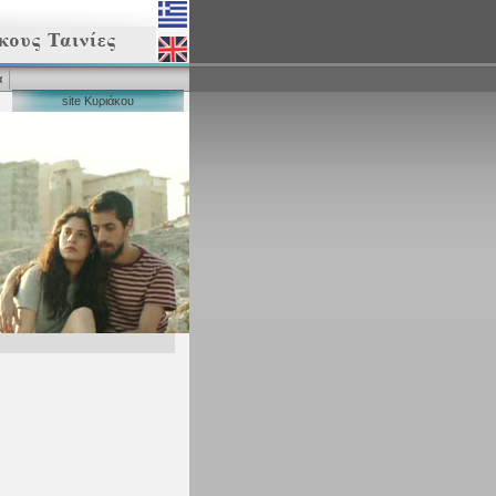
α
site Κυριάκου