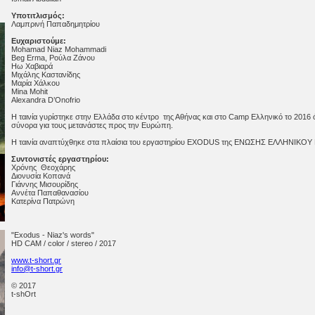
Υποτιτλισμός:
Λαμπρινή Παπαδημητρίου
Ευχαριστούμε:
Mohamad Niaz Mohammadi
Beg Erma, Ρούλα Ζάνου
Ηω Χαβιαρά
Μιχάλης Καστανίδης
Μαρία Χάλκου
Mina Mohit
Alexandra D’Onofrio
Η ταινία γυρίστηκε στην Ελλάδα στο κέντρο της Αθήνας και στο Camp Ελληνικό το 2016 
σύνορα για τους μετανάστες προς την Ευρώπη.
Η ταινία αναπτύχθηκε στα πλαίσια του εργαστηρίου EXODUS της ΕΝΩΣΗΣ ΕΛΛΗΝΙΚΟΥ
Συντονιστές εργαστηρίου:
Χρόνης Θεοχάρης
Διονυσία Κοπανά
Γιάννης Μισουρίδης
Αννέτα Παπαθανασίου
Κατερίνα Πατρώνη
"Exodus - Niaz's words"
HD CAM / color / stereo / 2017
www.t-short.gr
info@t-short.gr
© 2017
t-shOrt