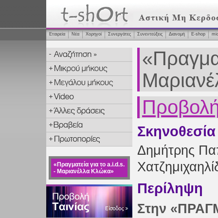
Εταιρεία
Νέα
Χορηγοί
Συνεργάτες
Συνεντεύξεις
Διανομή
Ε-shop
mi
«Πραγματε
Μαριανέ
Προβολή 
Σκηνοθεσία
Δημήτρης Πα
Χατζημιχαηλί
«Πραγματεία για το a.i.d.s.
- Μαριανέλλα Κλώκα»
Περίληψη
Στην «ΠΡΑΓ