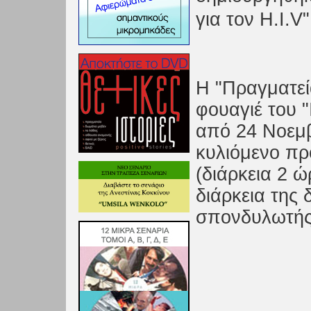
για τον H.I.V"
Η "Πραγματεί
φουαγιέ του 
από 24 Νοεμβ
κυλιόμενο πρ
(διάρκεια 2 ώ
διάρκεια της
σπονδυλωτής