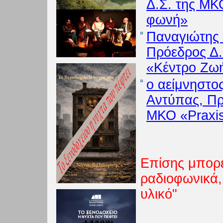
Δ.Σ. της ΜΚ
φωνή»
Παναγιώτης 
Πρόεδρος Δ.
«Κέντρο Ζω
ο αείμνηστο
Αντύπας, Πρ
ΜΚΟ «Praxi
Επίσης μπορεί
ραδιοφωνικά,
υλικό"