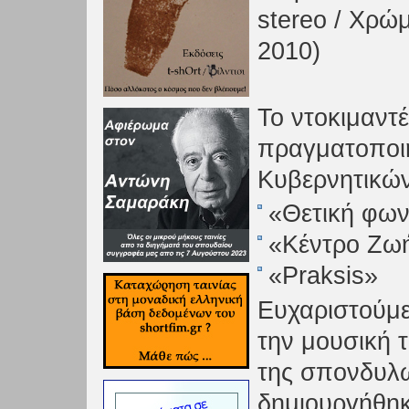
stereo / Χρώ
2010)
Το ντοκιμαν
πραγματοποιή
Κυβερνητικώ
«Θετική φω
«Κέντρο Ζω
«Praksis»
Ευχαριστούμε
την μουσική 
της σπονδυλω
δημιουργήθηκ