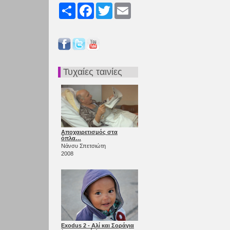
Share
Facebook
Twitter
Email
Τυχαίες ταινίες
Αποχαιρετισμός στα
όπλα…
Νάνσυ Σπετσιώτη
2008
Exodus 2 - Αλί και Σοράγια