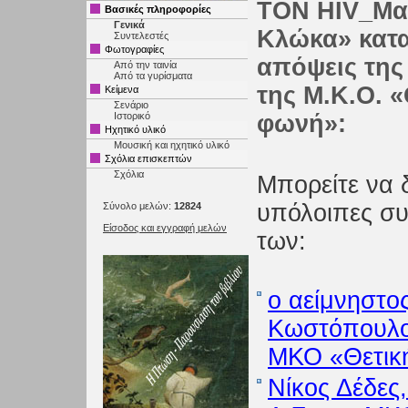
ΤΟΝ HIV_Μα
Βασικές πληροφορίες
Γενικά
Κλώκα» καταθ
Συντελεστές
Φωτογραφίες
απόψεις της
Από την ταινία
Από τα γυρίσματα
της Μ.Κ.Ο. «
Κείμενα
Σενάριο
Ιστορικό
φωνή»:
Ηχητικό υλικό
Μουσική και ηχητικό υλικό
Σχόλια επισκεπτών
Σχόλια
Μπορείτε να δε
υπόλοιπες συ
Σύνολο μελών:
12824
Είσοδος και εγγραφή μελών
των:
ο αείμνηστο
Κωστόπουλος
ΜΚΟ «Θετικ
Νίκος Δέδες