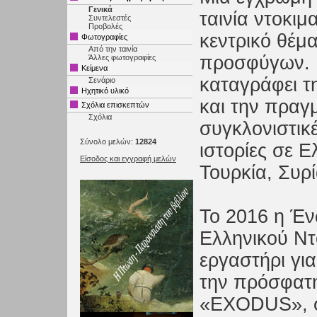
Γενικά
ταινία ντοκιμ
Συντελεστές
Προβολές
κεντρικό θέμ
Φωτογραφίες
Από την ταινία
προσφύγων. Μ
Άλλες φωτογραφίες
Κείμενα
καταγράφει τ
Σενάριο
Ηχητικό υλικό
και την πραγ
Σχόλια επισκεπτών
Σχόλια
συγκλονιστικ
Σύνολο μελών:
12824
ιστορίες σε Ε
Είσοδος και εγγραφή μελών
Τουρκία, Συρί
Το 2016 η Έ
Ελληνικού Ντ
εργαστήρι για
την πρόσφατη
«EXODUS», σ