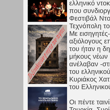
ελληνικό ντοκ
που συνδιοργ
Φεστιβάλ Ντο
Τεχνόπολη το
Με εισηγητές
αξιόλογους ε
του ήταν η δη
μήκους νέων
ανέλαβαν -στη
του ελληνικού
Κυριάκος Χατ
του Ελληνικο
Οι πέντε ταιν
Τουρκία, Συρ