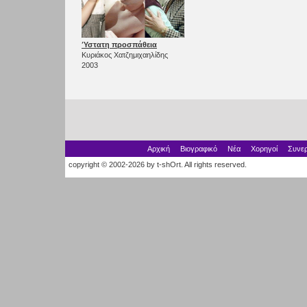
Ύστατη προσπάθεια
Κυριάκος Χατζημιχαηλίδης
2003
Αρχική
Βιογραφικό
Νέα
Χορηγοί
Συνερ
copyright © 2002-2026 by t-shOrt. All rights reserved.