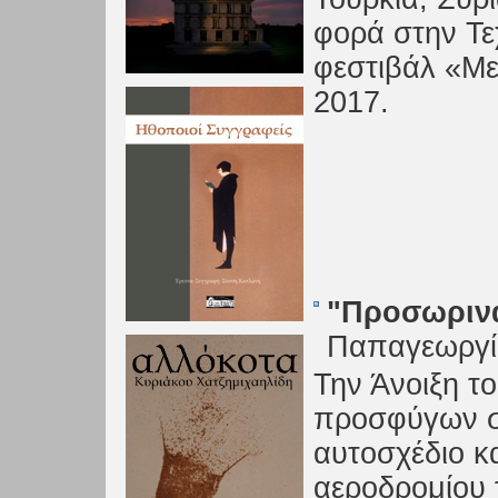
φορά στην Τε
φεστιβάλ «Με
2017.
"Προσωριν
Παπαγεωργ
Την Άνοιξη τ
προσφύγων σ
αυτοσχέδιο κ
αεροδρομίου