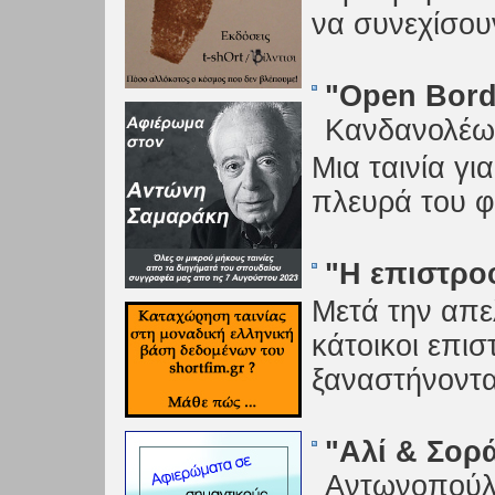
να συνεχίσου
"Open Bord
Κανδανολέω
Μια ταινία γ
πλευρά του φ
"Η επιστρο
Μετά την απε
κάτοικοι επι
ξαναστήνοντα
"Αλί & Σορ
Αντωνοπού