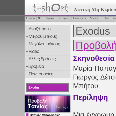
Εταιρεία
Νέα
Χορηγοί
Συνεργάτες
Συνεντεύξεις
Διανομή
Ε-shop
mi
Exodus
Προβολή 
Σκηνοθεσία
Μαρία Παπαγ
Γιώργος Δέτ
Μπήτου
Exodus
Περίληψη
Μια έγχρωμη
Βασικές πληροφορίες