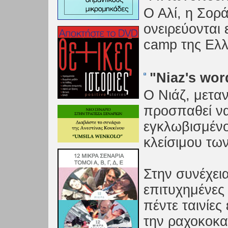
Ο Αλί, η Σορά
ονειρεύονται
camp της Ελλ
"Niaz's wor
O Νιάζ, μετα
προσπαθεί να
εγκλωβισμέν
κλείσιμου τω
Στην συνέχεια
επιτυχημένες 
πέντε ταινίε
την ραχοκοκα