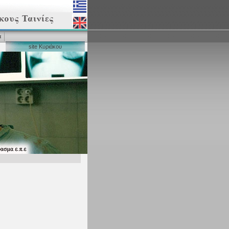
α
site Κυριάκου