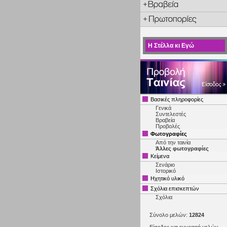
Η Στέλλα κι Εγώ
Βασικές πληροφορίες
Γενικά
Συντελεστές
Βραβεία
Προβολές
Φωτογραφίες
Από την ταινία
Άλλες φωτογραφίες
Κείμενα
Σενάριο
Ιστορικό
Ηχητικό υλικό
Σχόλια επισκεπτών
Σχόλια
Σύνολο μελών:
12824