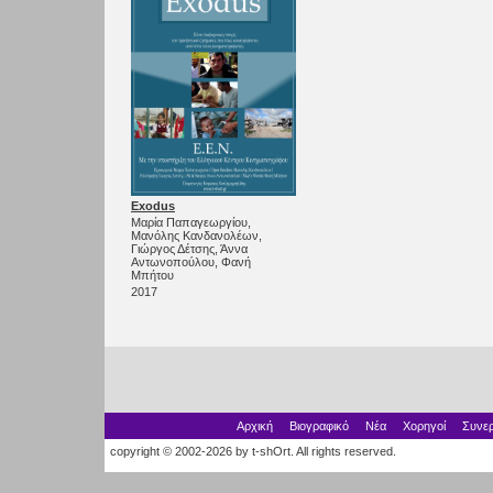
Exodus
Μαρία Παπαγεωργίου,
Μανόλης Κανδανολέων,
Γιώργος Δέτσης, Άννα
Αντωνοπούλου, Φανή
Μπήτου
2017
Αρχική
Βιογραφικό
Νέα
Χορηγοί
Συνερ
copyright © 2002-2026 by t-shOrt. All rights reserved.