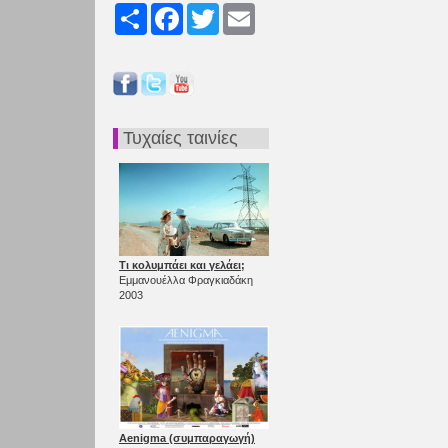
Share
Facebook
Twitter
Email
Τυχαίες ταινίες
Τι κολυμπάει και γελάει;
Εμμανουέλλα Φραγκιαδάκη
2003
Aenigma (συμπαραγωγή)