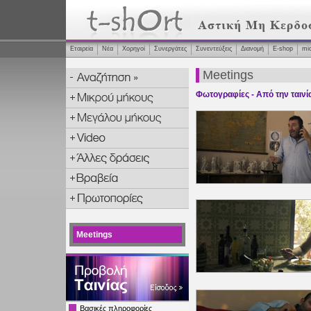
Εταιρεία
Νέα
Χορηγοί
Συνεργάτες
Συνεντεύξεις
Διανομή
Ε-shop
mi
Meetings
Φωτογραφίες - Από την ταινί
Meetings
Βασικές πληροφορίες