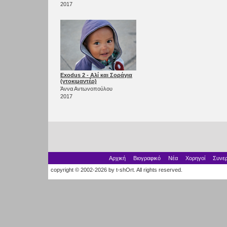
2017
Exodus 2 - Αλί και Σοράγια
(ντοκιμαντέρ)
Άννα Αντωνοπούλου
2017
Αρχική
Βιογραφικό
Νέα
Χορηγοί
Συνερ
copyright © 2002-2026 by t-shOrt. All rights reserved.