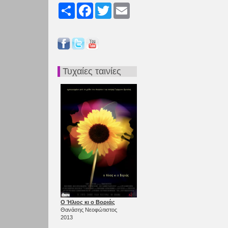
Share
Facebook
Twitter
Email
Τυχαίες ταινίες
Ο Ήλιος κι ο Βοριάς
Θανάσης Νεοφώτιστος
2013