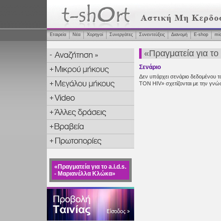
Εταιρεία
Νέα
Χορηγοί
Συνεργάτες
Συνεντεύξεις
Διανομή
Ε-shop
mi
«Πραγματεία για το
Σενάριο
Δεν υπάρχει σενάριο δεδομένου τ
ΤΟΝ HIV» σχετίζονται με την γνώση
«Πραγματεία για το a.i.d.s.
- Μαριανέλλα Κλώκα»