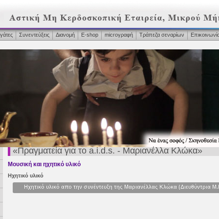
γάτες
Συνεντεύξεις
Διανομή
Ε-shop
microγραφή
Τράπεζα σεναρίων
Επικοινωνί
«Πραγματεία για το a.i.d.s. - Μαριανέλλα Κλώκα»
Μουσική και ηχητικό υλικό
Hχητικό υλικό
Ηχητικό υλικό απο την συνέντευξη της Μαριανέλλας Κλώκα (Διευθύντρια Μ.