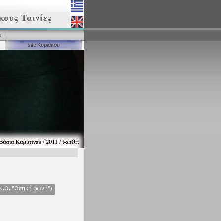
α
site Κυριάκου
Κ.Ο. "Θετική φωνή")