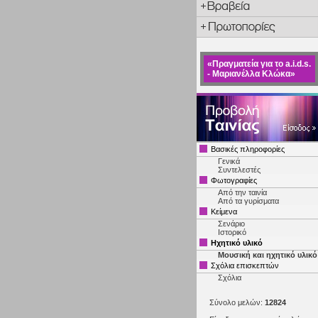
«Πραγματεία για το a.i.d.s.
- Μαριανέλλα Κλώκα»
Βασικές πληροφορίες
Γενικά
Συντελεστές
Φωτογραφίες
Από την ταινία
Από τα γυρίσματα
Κείμενα
Σενάριο
Ιστορικό
Ηχητικό υλικό
Μουσική και ηχητικό υλικό
Σχόλια επισκεπτών
Σχόλια
Σύνολο μελών:
12824