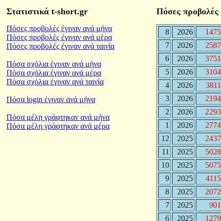
Στατιστικά t-short.gr
Πόσες προβολές 
Πόσες προβολές έγιναν ανά μήνα
8
2026
1475
Πόσες προβολές έγιναν ανά μέρα
7
2026
2587
Πόσες προβολές έγιναν ανά ταινία
6
2026
3751
Πόσα σχόλια έγιναν ανά μήνα
5
2026
3104
Πόσα σχόλια έγιναν ανά μέρα
Πόσα σχόλια έγιναν ανά ταινία
4
2026
381
3
2026
2194
Πόσα login έγιναν ανά μήνα
2
2026
2293
Πόσα μέλη γράφτηκαν ανά μήνα
1
2026
2774
Πόσα μέλη γράφτηκαν ανά μέρα
12
2025
2437
11
2025
5028
10
2025
5075
9
2025
411
8
2025
2072
7
2025
901
6
2025
1279