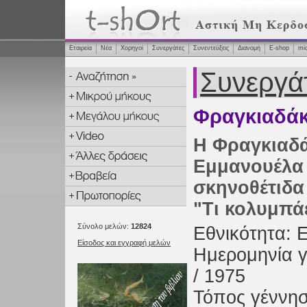
Εταιρεία
Νέα
Χορηγοί
Συνεργάτες
Συνεντεύξεις
Διανομή
Ε-shop
mi
Συνεργά
Φραγκιαδάκ
Η Φραγκιαδ
Εμμανουέλα 
σκηνοθέτιδα 
"Τι κολυμπάε
Σύνολο μελών:
12824
Εθνικότητα: 
Είσοδος και εγγραφή μελών
Ημερομηνία γ
/ 1975
Τόπος γέννησ