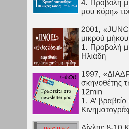
4. Προβολή μ
μου κόρη» το
2001, «JUNCT
μικρού μήκου
1. Προβολή με
Ηλιάδη
1997, «ΔΙΑ
σκηνοθέτης τ
12min
1. Α’ βραβεί
Κινηματογρά
Αίγλης 8-10,