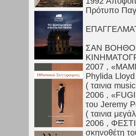
1992 Αποφοίτ
Πρότυπο Παγκ
ΕΠΑΓΓΕΛΜΑΤ
ΣΑΝ ΒΟΗΘΟ
ΚΙΝΗΜΑΤΟΓ
2007 , «ΜΑΜ
Phylida Lloyd
( ταινια musi
2006 , «FUG
του Jeremy 
( ταινια μεγ
2006 , ΦΕΣΤ
σκηνοθέτη το