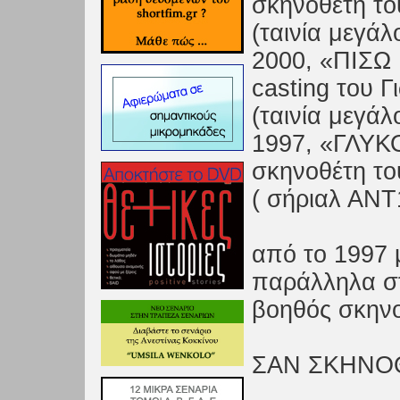
σκηνοθέτη τ
(ταινία μεγάλ
2000, «ΠΙΣΩ
casting του 
(ταινία μεγάλ
1997, «ΓΛΥΚ
σκηνοθέτη τ
( σήριαλ ΑΝΤ
από το 1997 
παράλληλα στ
βοηθός σκηνο
ΣΑΝ ΣΚΗΝΟ