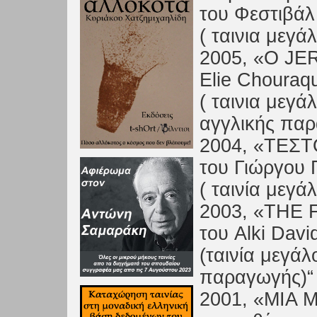
του Φεστιβάλ
( ταινια μεγ
2005, «Ο JE
Elie Chouraqu
( ταινια μεγά
αγγλικής παρ
2004, «ΤΕΣΤ
του Γιώργου
( ταινία μεγά
2003, «THE 
του Alki Davi
(ταινία μεγά
παραγωγής)“
2001, «ΜΙΑ 