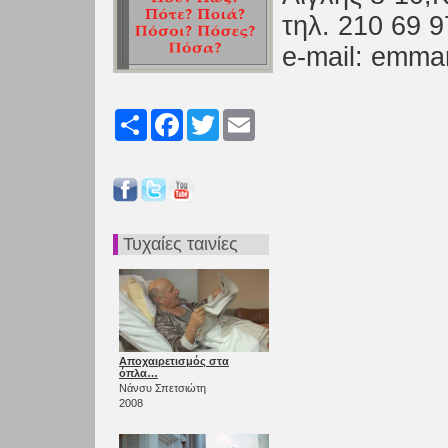
τηλ. 210 69 9
e-mail: emm
Share
Facebook
Twitter
Email
Τυχαίες ταινίες
Αποχαιρετισμός στα
όπλα…
Νάνσυ Σπετσιώτη
2008