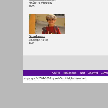
Μπάμπης Μακρίδης
2005
Οι παλιάτσοι
Δημήτρης Νάκος
2012
Αρχική
Βιογραφικό
Νέα
Χορηγοί
Συνερ
copyright © 2002-2026 by t-shOrt. All rights reserved.