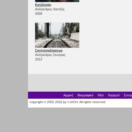
Κατάληψη
Αλέξανδρος Χαντζής
2009
Σφιχταγκάλιασμα
Αλέξανδρος Σκούρας
2013
Αρχική
Βιογραφικό
Νέα
Χορηγοί
Συνερ
copyright © 2002-2026 by t-shOrt. All rights reserved.