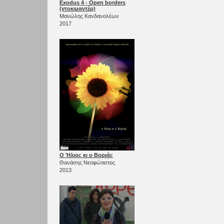
Exodus 4 - Open borders
(ντοκιμαντέρ)
Μανώλης Κανδανολέων
2017
Ο Ήλιος κι ο Βοριάς
Θανάσης Νεοφώτιστος
2013