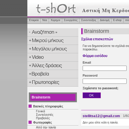
Εταιρεία
Νέα
Χορηγοί
Συνεργάτες
Συνεντεύξεις
Διανομή
Ε-shop
mi
Brainstorm
Σχόλια επισκεπτών
Για να δημοσιεύσετε τα σχόλιά σα
παρακάτω.
Φόρμα εισόδου
Email
Password
Ξεχάσατε το password;
Brainstorm
Βασικές πληροφορίες
Γενικά
Συντελεστές
stellitsa12@gmail.com
1/8/
Προβολές
Φωτογραφίες
Δεν μου είπε κάτι η ταινία.
Από την ταινία