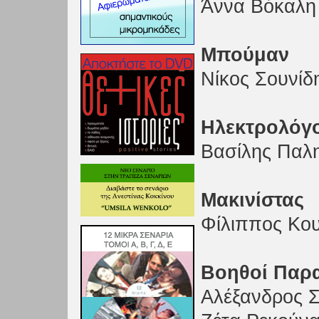
Άννα Βόκαλη
Μπούμαν
Νίκος Σουνίδ
Ηλεκτρολόγ
Βασίλης Παλ
Μακινίστας
Φίλιππος Κο
Βοηθοί Παρ
Αλέξανδρος 