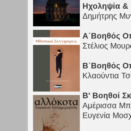
Ηχοληψία &
Δημήτρης Μυ
Α΄Βοηθός Ο
Στέλιος Μουρ
Β΄Βοηθός Ο
Κλαούντια Τσ
Β' Βοηθοί Σ
Αμέρισσα Μπ
Ευγενία Μοσ