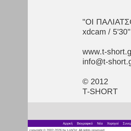
"ΟΙ ΠΑΛΙΑΤΣ
xdcam / 5'30''
www.t-short.g
info@t-short.
© 2012
T-SHORT
Αρχική
Βιογραφικό
Νέα
Χορηγοί
Συνερ
copyright © 2002-2026 by t-shOrt. All rights reserved.