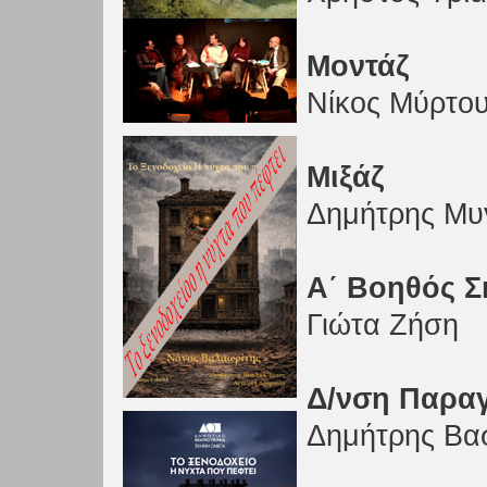
Μοντάζ
Νίκος Μύρτο
Μιξάζ
Δημήτρης Μυ
Α΄ Βοηθός Σ
Γιώτα Ζήση
Δ/νση Παρα
Δημήτρης Βασ