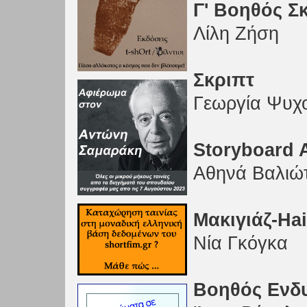
Γ' Βοηθός Σ
Λίλη Ζήση
Σκριπτ
Γεωργία Ψυχ
Storyboard A
Αθηνά Βαλιώ
Μακιγιάζ-Hai
Νία Γκόγκα
Βοηθός Ενδ