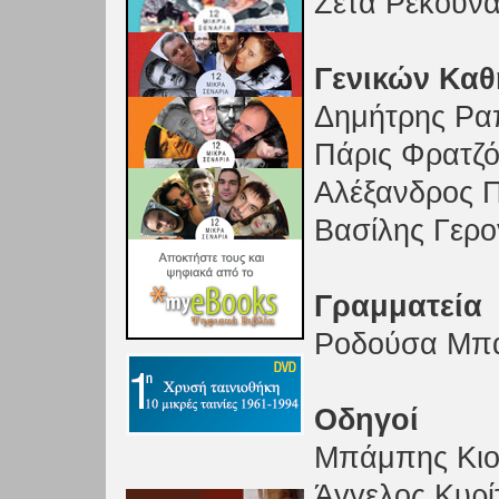
Ζέτα Ρεκούν
Γενικών Κα
Δημήτρης Ρα
Πάρις Φρατζ
Αλέξανδρος 
Βασίλης Γερο
Γραμματεία
Ροδούσα Μπ
Οδηγοί
Μπάμπης Κι
Άγγελος Κυρί