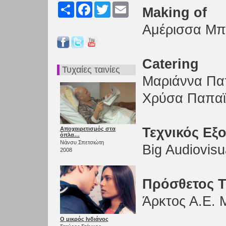
Share
Facebook
Twitter
Email
Making of
Αμέρισσα Μπ
Catering
Τυχαίες ταινίες
Μαριάννα Π
Χρύσα Παπα
Τεχνικός Εξ
Αποχαιρετισμός στα
όπλα…
Νάνσυ Σπετσιώτη
Big Audiovisu
2008
Πρόσθετος Τ
Άρκτος Α.Ε. 
Ο μικρός Ινδιάνος