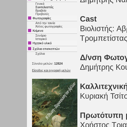
Γενικά
Συντελεστές
Βραβεία
Προβολές
Cast
Φωτογραφίες
Από την ταινία
Βιολιστής: 
Άλλες φωτογραφίες
Κείμενα
Σενάριο
Τρομπετίστα
Ιστορικό
Ηχητικό υλικό
Σχόλια επισκεπτών
Σχόλια
Δ/νση Φωτο
Σύνολο μελών:
12824
Δημήτρης Κο
Είσοδος και εγγραφή μελών
Καλλιτεχνικ
Κυριακή Τσίτ
Πρωτότυπη 
Χρήστος Τρι