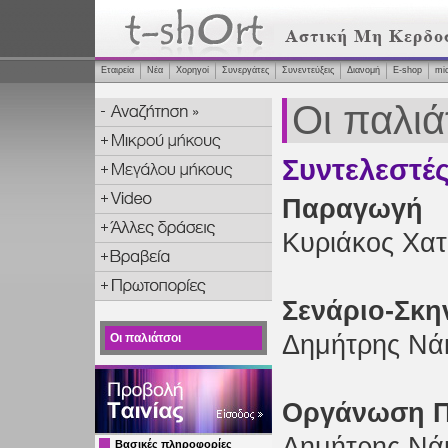
Εταιρεία
Νέα
Χορηγοί
Συνεργάτες
Συνεντεύξεις
Διανομή
Ε-shop
mi
Οι παλιά
Συντελεστέ
Παραγωγή
Κυριάκος Χατζ
Σενάριο-Σκη
Δημήτρης Νά
Οι παλιάτσοι
Οργάνωση 
Δημήτρης Νά
Βασικές πληροφορίες