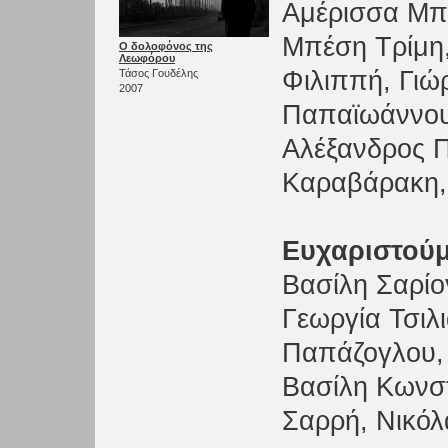
Αμέρισσα Μπ
Μπέση Τρίμη
Ο δολοφόνος της
Λεωφόρου
Φιλιππή, Γιώ
Τάσος Γουδέλης
2007
Παπαϊωάννου,
Αλέξανδρος 
Καραβάρακη,
Ευχαριστούμ
Βασίλη Σαρίο
Γεωργία Τσιλ
Παπάζογλου, 
Βασίλη Κωνστ
Σαρρή, Νικόλ