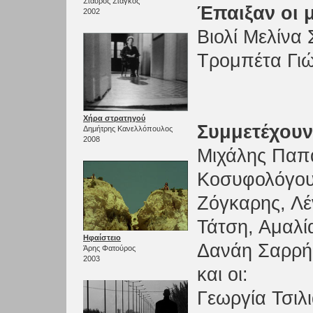
Σταύρος Στάγκος
Έπαιξαν οι 
2002
Βιολί Μελίνα
Τρομπέτα Γι
Χήρα στρατηγού
Συμμετέχουν
Δημήτρης Κανελλόπουλος
2008
Μιχάλης Παπ
Κοσυφολόγου
Ζόγκαρης, Λ
Τάτση, Αμαλί
Ηφαίστειο
Δανάη Σαρρή
Άρης Φατούρος
2003
και οι:
Γεωργία Τσιλ