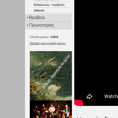
Εκδηλώσεις - προβολές
Διάφορα
Σύνολο μελών:
12824
Είσοδος και εγγραφή μελών