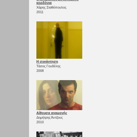
κορδόνια
Χάρης Σταθόπουλος
2011
Η συνάντηση
Τάσος Γουδέλης
2008
Αίθουσα αναμονής
Δημήτρης Άντζους
2010