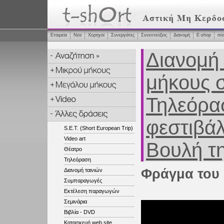
Εταιρεία
Νέα
Χορηγοί
Συνεργάτες
Συνεντεύξεις
Διανομή
Ε-shop
mi
Διανομή 
μήκους σ
Τηλεόρασ
φεστιβάλ
S.E.T. (Short European Trip)
Video art
Βουλή τ
Θέατρο
Τηλεόραση
Φράγμα του 
Διανομή ταινιών
Συμπαραγωγές
Εκτέλεση παραγωγών
Σεμινάρια
Βιβλία - DVD
Κατασκευή web site