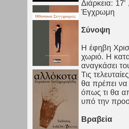
Διάρκεια: 17'
Έγχρωμη
Σύνοψη
H έφηβη Χρισ
χωριό. Η κατ
αναγκάσει το
Τις τελευταίε
θα πρέπει να
όπως τι θα απ
υπό την προσ
Βραβεία