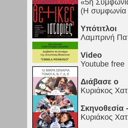
«5η Συμφωνία
(Η συμφωνία 
Υπότιτλοι
Λαμπρινή Πα
Video
Youtube free
Διάβασε ο
Κυριάκος Χατ
Σκηνοθεσία 
Κυριάκος Χατ