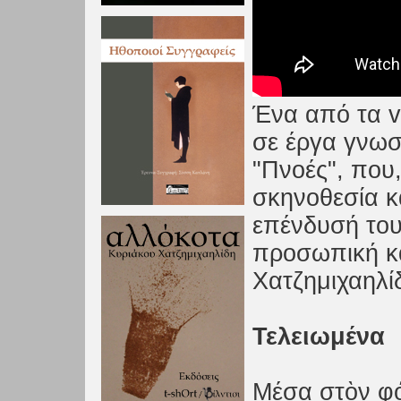
Ένα από τα v
σε έργα γνωσ
"Πνοές", που
σκηνοθεσία κ
επένδυσή του
προσωπική κ
Χατζημιχαηλί
Τελειωμένα
Μέσα στὸν φό