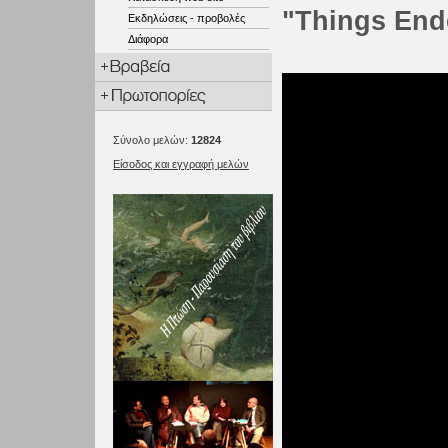
"Things End
Εκδηλώσεις - προβολές
Διάφορα
Σύνολο μελών:
12824
Είσοδος και εγγραφή μελών