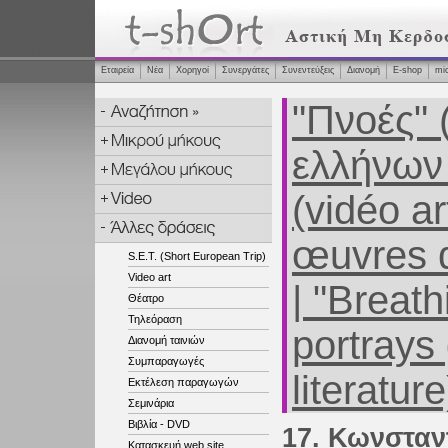
Εταιρεία
Νέα
Χορηγοί
Συνεργάτες
Συνεντεύξεις
Διανομή
Ε-shop
mi
"Πνοές" 
ελλήνων 
(vidéo a
œuvres d
S.E.T. (Short European Trip)
Video art
| "Breath
Θέατρο
Τηλεόραση
portrays
Διανομή ταινιών
Συμπαραγωγές
literatur
Εκτέλεση παραγωγών
Σεμινάρια
Βιβλία - DVD
17. Κωνσταν
Κατασκευή web site