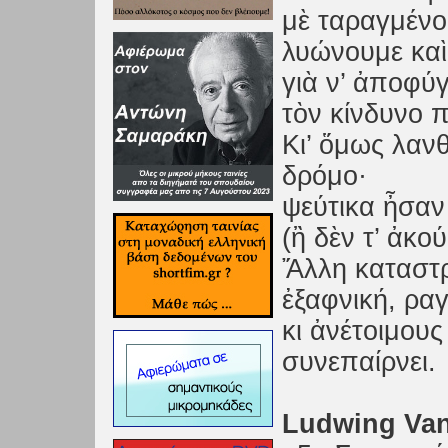
μὲ ταραγμένο
λυώνουμε καὶ
γιὰ ν’ ἀποφύ
τὸν κίνδυνο π
Κι’ ὅμως λανθ
δρόμο·
ψεύτικα ἦσαν
(ἢ δὲν τ’ ἀκο
Ἄλλη καταστρ
ἐξαφνική, ρα
κι ἀνέτοιμου
συνεπαίρνει.
Ludwing Va