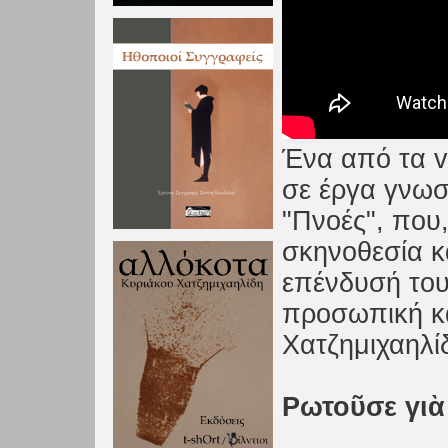
Ένα από τα v
σε έργα γνωσ
"Πνοές", που
σκηνοθεσία κ
επένδυσή του
προσωπική κ
Χατζημιχαηλί
Pωτοῦσε γιὰ