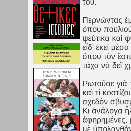
του.
Περνώντας ἐμ
ὅπου πουλιού
ψεύτικα καὶ φ
εἶδ’ ἐκεί μέσ
ὅπου τὸν ἒσπ
τάχα νὰ δεῖ 
Pωτοῦσε γιὰ 
καὶ τί κοστίζ
σχεδὸν σβυσμ
Κι ἀνάλογα ἦ
ἀφηρημένες,
μὲ ὑπολανθάν