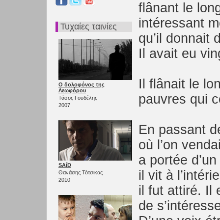
flânant le lon
intéressant m
Τυχαίες ταινίες
qu’il donnait 
Il avait eu vi
Il flânait le 
Ο δολοφόνος της
Λεωφόρου
pauvres qui c
Τάσος Γουδέλης
2007
En passant de
où l’on venda
a portée d’un 
SAíD
il vit à l’inté
Θανάσης Τότσικας
2010
il fut attiré. I
de s’intéress