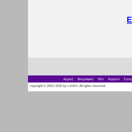
Ε
Αρχική
Βιογραφικό
Νέα
Χορηγοί
Συνερ
copyright © 2002-2026 by t-shOrt. All rights reserved.