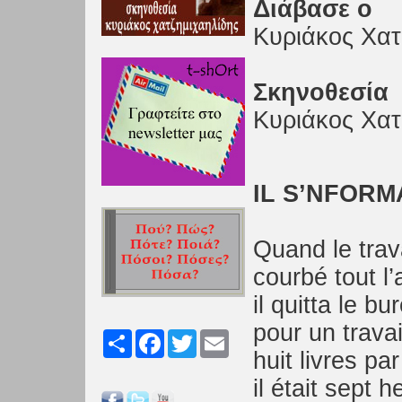
Διάβασε ο
Κυριάκος Χατ
Σκηνοθεσία
Κυριάκος Χατ
IL S’NFORM
Quand le trava
courbé tout l’a
il quitta le b
pour un travai
Share
Facebook
Twitter
Email
huit livres pa
il était sept 