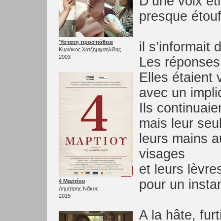
D’une voix ét
presque étouff
Ύστατη προσπάθεια
il s’informait
Κυριάκος Χατζημιχαηλίδης
2003
Les réponses 
Elles étaient
avec un impli
Ils continuaie
mais leur seul
leurs mains a
visages
et leurs lèvr
pour un insta
4 Μαρτίου
Δημήτρης Νάκος
2015
A la hâte, fur