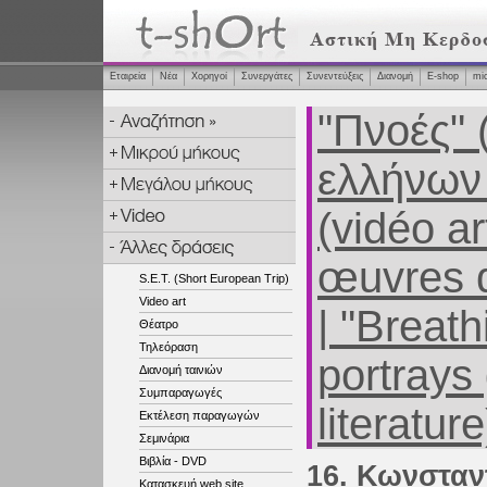
Εταιρεία
Νέα
Χορηγοί
Συνεργάτες
Συνεντεύξεις
Διανομή
Ε-shop
mi
"Πνοές" 
ελλήνων 
(vidéo a
œuvres d
S.E.T. (Short European Trip)
Video art
| "Breath
Θέατρο
Τηλεόραση
portrays
Διανομή ταινιών
Συμπαραγωγές
literatur
Εκτέλεση παραγωγών
Σεμινάρια
Βιβλία - DVD
16. Κωνσταν
Κατασκευή web site