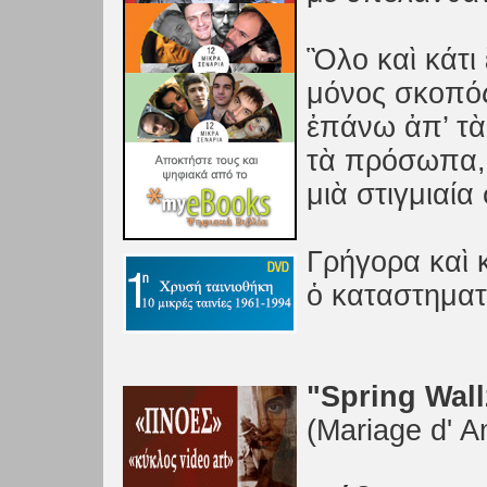
Ὃλο καὶ κάτι
μόνος σκοπός:
ἐπάνω ἀπ’ τὰ
τὰ πρόσωπα, 
μιὰ στιγμιαία
Γρήγορα καὶ 
ὁ καταστηματ
"Spring Wall
(Mariage d' A