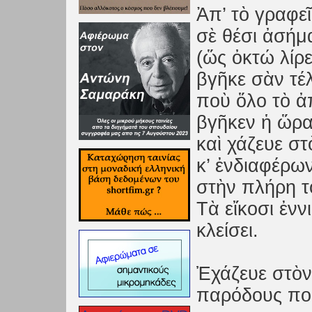
Ἀπ’ τὸ γραφε
σὲ θέσι ἀσή
(ὥς ὀκτώ λίρε
βγῆκε σὰν τέ
ποὺ ὅλο τὸ ἀ
βγῆκεν ἡ ὥρα
καὶ χάζευε σ
κ’ ἐνδιαφέρω
στὴν πλήρη τ
Τὰ εἴκοσι ἐνν
κλείσει.
Ἐχάζευε στὸν
παρόδους ποὺ