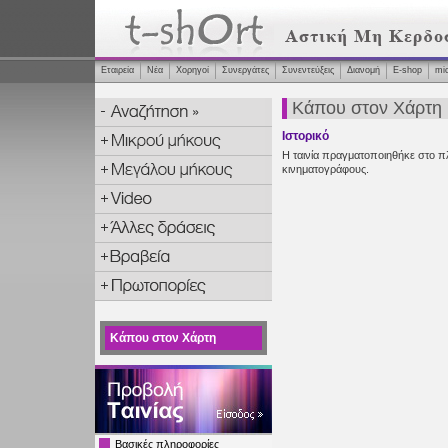
Εταιρεία
Νέα
Χορηγοί
Συνεργάτες
Συνεντεύξεις
Διανομή
Ε-shop
mi
Κάπου στον Χάρτη
Ιστορικό
Η ταινία πραγματοποιηθήκε στο πλ
κινηματογράφους.
Κάπου στον Χάρτη
Βασικές πληροφορίες