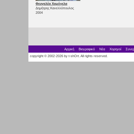
Φευγαλέα Χαμόγελα
Δημήτρης Κανελλόπουλος
2004
Αρχική
Βιογραφικό
Νέα
Χορηγοί
Συνερ
copyright © 2002-2026 by t-shOrt. All rights reserved.