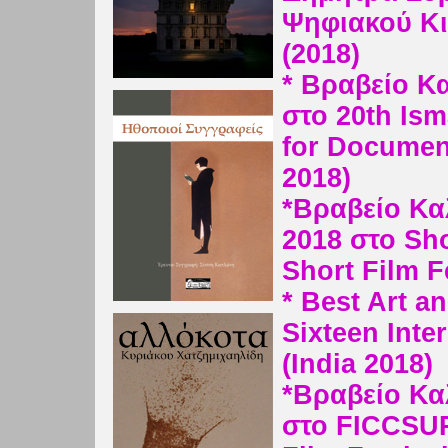
Ψηφιακού Κ
(2018)
* Βραβείο Κ
στο 20th Isma
for Documen
2018)
*Βραβείο Κα
2018 στο Sho
Short Film F
* Best Art a
Sixteen Inter
(India 2018)
*Βραβείο Κα
στο FICCSUR