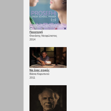
Προσευχή
Θανάσης Νεοφώτιστος
2014
Να ένας σοφός
Βάσια Καρυτινού
2011