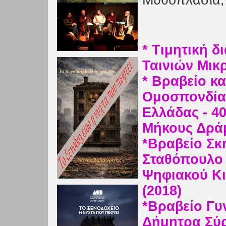
Μυθοπλασία, 
* Τιμητική δ
Ταινιών Μικ
* Βραβείο κα
Ομοσπονδία
Ελλάδας - 4
Μήκους Δράμ
*
Βραβείο Σκ
Σταθόπουλο 
Ψηφιακού Κ
(2018)
*Βραβείο Γυν
Δήμητρα Σύρ