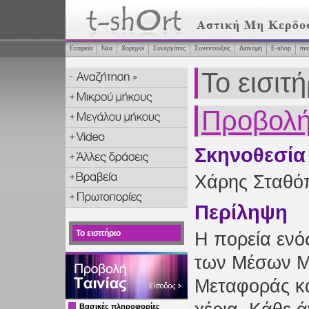
Εταιρεία
Νέα
Χορηγοί
Συνεργάτες
Συνεντεύξεις
Διανομή
Ε-shop
mi
Το εισιτή
Προβολή 
Σκηνοθεσία
Χάρης Σταθό
Περίληψη
Το εισιτήριο
Η πορεία ενός
των Μέσων Μ
Μεταφοράς κ
Βασικές πληροφορίες