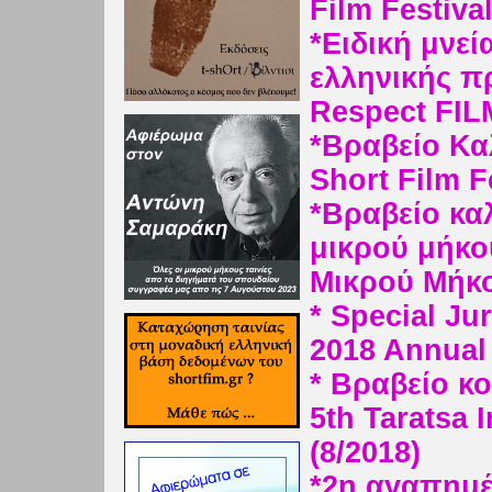
Film Festiva
*Ειδική μνεί
ελληνικής π
Respect FIL
*Βραβείο Κα
Short Film Fe
*Βραβείο κα
μικρού μήκο
Μικρού Μήκο
* Special Ju
2018 Annual
* Βραβείο κ
5th Taratsa I
(8/2018)
*2η αγαπημέν