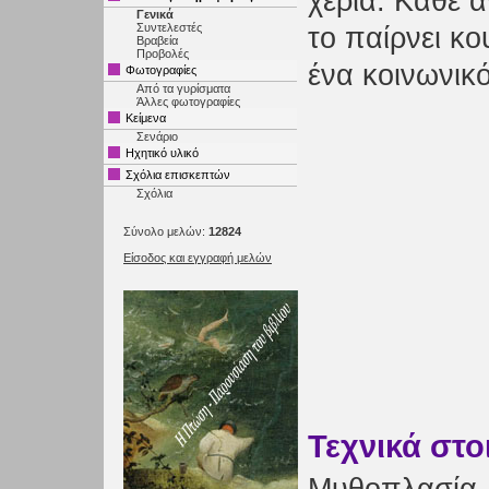
χέρια. Κάθε
Γενικά
Συντελεστές
το παίρνει κο
Βραβεία
Προβολές
ένα κοινωνικ
Φωτογραφίες
Από τα γυρίσματα
Άλλες φωτογραφίες
Κείμενα
Σενάριο
Ηχητικό υλικό
Σχόλια επισκεπτών
Σχόλια
Σύνολο μελών:
12824
Είσοδος και εγγραφή μελών
Τεχνικά στο