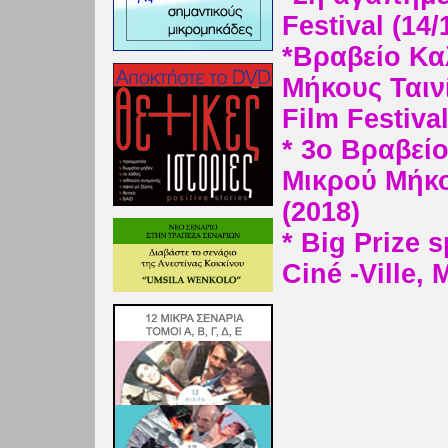
Festival (14/
*Βραβείο Κ
Μήκους Ταινί
Film Festiva
* 3o Βραβεί
Μικρού Μήκο
(2018)
* Big Prize 
Ciné -Ville,