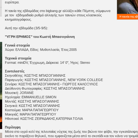
ευρύτερα.
Η ταινία της εβδομάδας στο bigbang.gr αλλάζει κάθε Πέμπτη, σύμφωνα
με τον εβδομαδιαίο ρυθμό αλλαγής των ταινιών στους κλασικούς
κινηματογράφους.
Αυτή την εβδομάδα (3/5-9/5):
"ΥΓΡΗ ΕΡΗΜΟΣ" του Κωστή Μπασογιάννη
Γενικά στοιχεία
Xώρα: ΕΛΛΑΔΑ, Είδος: Μυθοπλασία, Έτος:2005
Τεχνικά στοιχεία
Format: miniDV, Έγχρωμη, Διάρκεια: 14' 0'', Ήχος: Stereo
Συντελεστές
Σκηνοθέτης: ΚΩΣΤΗΣ ΜΠΑΣΟΓΙΑΝΝΗΣ
Παραγωγός: ΚΩΣΤΗΣ ΜΠΑΣΟΓΙΑΝΝΗΣ, NEW YORK COLLEGE
Σενάριο: ΚΩΣΤΗΣ ΜΠΑΣΟΓΙΑΝΝΗΣ– ΓΙΩΡΓΟΣ ΚΑΛΟΞΥΛΟΣ
Διεύθυνση Φωτογραφίας: ΚΩΣΤΗΣ ΜΠΑΣΟΓΙΑΝΝΗΣ
Μουσική: JORANE
Ηχοληψία: EMMANUELLE SIMON
Μοντάζ: ΚΩΣΤΗΣ ΜΠΑΣΟΓΙΑΝΝΗΣ
Σκηνικά: ΚΩΣΤΗΣ ΜΠΑΣΟΓΙΑΝΝΗΣ
Κοστούμια: ΜΑΡΙΑ ΠΑΠΑΓΕΩΡΓΙΟΥ
Μακιγιάζ: ΜΑΡΙΑ ΠΑΠΑΓΕΩΡΓΙΟΥ
Ηθοποιοί: ΚΩΣΤΗΣ ΖΕΙΡΑΔΑΚΗΣ,ΚΑΤΕΡΙΝΑ ΤΟΛΙΑ
Περίληψη
Μέσα στο υγρό κελί της τελευταίας νύχτας της ζωής του βιώνει τον φόβο, την εγκατάλειψη κ
εκείνο το παράξενο θηλυκό, που εμφανίζεται μέσα από το σκοτάδι και τον κάνει να τρομάξε