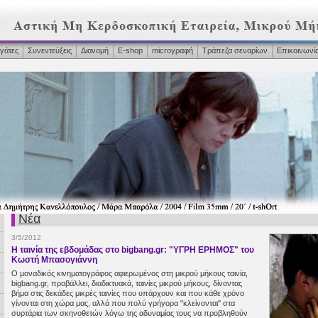
γάτες
Συνεντεύξεις
Διανομή
Ε-shop
microγραφή
Τράπεζα σεναρίων
Επικοινωνί
Νέα
3/5/2012
Η ταινία της εβδομάδας στο bigbang.gr: "ΥΓΡΗ ΕΡΗΜΟΣ" του
Κωστή Μπασογιάννη
Ο μοναδικός κινηματογράφος αφιερωμένος στη μικρού μήκους ταινία,
bigbang.gr, προβάλλει, διαδικτυακά, ταινίες μικρού μήκους, δίνοντας
βήμα στις δεκάδες μικρές ταινίες που υπάρχουν και που κάθε χρόνο
γίνονται στη χώρα μας, αλλά που πολύ γρήγορα "κλείνονται" στα
συρτάρια των σκηνοθετών λόγω της αδυναμίας τους να προβληθούν