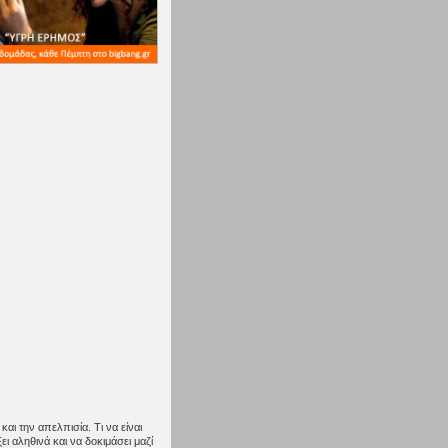
αι την απελπισία. Τι να είναι
ι αληθινά και να δοκιμάσει μαζί