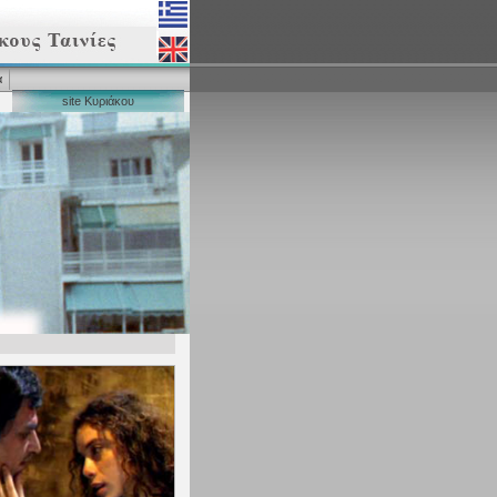
α
site Κυριάκου