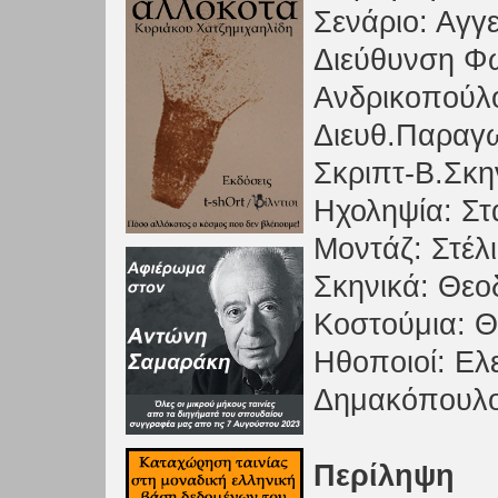
Σενάριο: Αγγ
Διεύθυνση Φ
Ανδρικοπούλ
Διευθ.Παραγ
Σκριπτ-Β.Σκ
Ηχοληψία: Σ
Μοντάζ: Στέλ
Σκηνικά: Θε
Κοστούμια: 
Ηθοποιοί: Ελ
Δημακόπουλο
Περίληψη