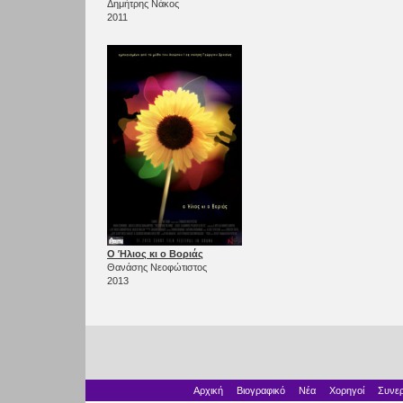
Δημήτρης Νάκος
2011
Ο Ήλιος κι ο Βοριάς
Θανάσης Νεοφώτιστος
2013
Αρχική
Βιογραφικό
Νέα
Χορηγοί
Συνερ