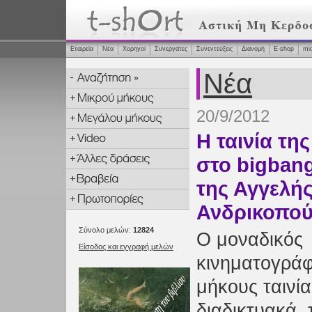
Εταιρεία
Νέα
Χορηγοί
Συνεργάτες
Συνεντεύξεις
Διανομή
Ε-shop
mi
Νέα
20/9/2012
Η ταινία τη
στο bigbang
της Αγγελή
Ανδρικοπο
Σύνολο μελών:
12824
Ο μοναδικός
Είσοδος και εγγραφή μελών
κινηματογράφ
μήκους ταινία
διαδικτυακά, 