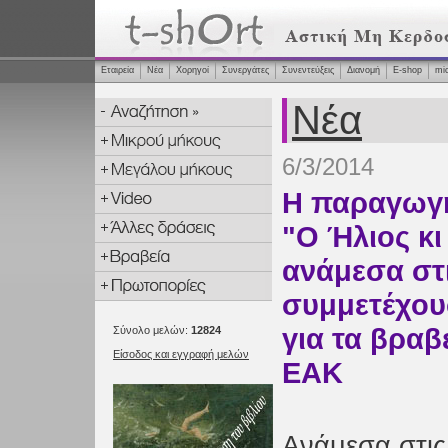
Εταιρεία
Νέα
Χορηγοί
Συνεργάτες
Συνεντεύξεις
Διανομή
Ε-shop
mi
Νέα
6/3/2014
Η παραγωγή
"Ο Ήλιος κι
ανάμεσα στ
συμμετέχουσ
για τα βραβ
Σύνολο μελών:
12824
Είσοδος και εγγραφή μελών
ΕΑΚ
Ανάμεσα στις