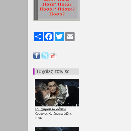
Share
Facebook
Twitter
Email
Τυχαίες ταινίες
Του χάρου τα δόντια
Κυριάκος Χατζημιχαηλίδης
1996