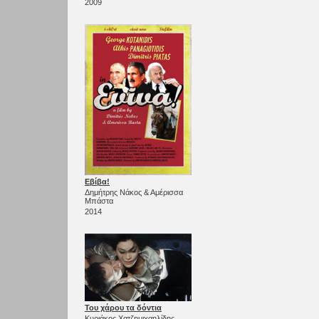
2009
Εβίβα!
Δημήτρης Νάκος & Αμέρισσα
Μπάστα
2014
Του χάρου τα δόντια
Κυριάκος Χατζημιχαηλίδης