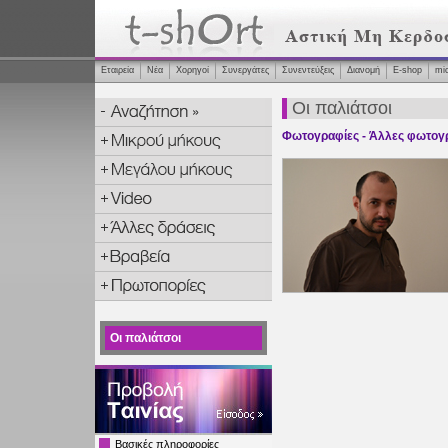
Εταιρεία
Νέα
Χορηγοί
Συνεργάτες
Συνεντεύξεις
Διανομή
Ε-shop
mi
Οι παλιάτσοι
Φωτογραφίες - Άλλες φωτογ
Οι παλιάτσοι
Βασικές πληροφορίες