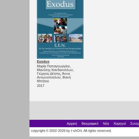
Exodus
Μαρία Παπαγεωργίου,
Μανόλης Κανδανολέων,
Γιώργος Δέτσης, Άννα
Αντωνοπούλου, Φανή
Μπήτου
2017
Αρχική
Βιογραφικό
Νέα
Χορηγοί
Συνερ
copyright © 2002-2026 by t-shOrt. All rights reserved.