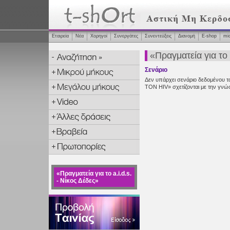
Εταιρεία
Νέα
Χορηγοί
Συνεργάτες
Συνεντεύξεις
Διανομή
Ε-shop
mi
«Πραγματεία για το 
Σενάριο
Δεν υπάρχει σενάριο δεδομένου τ
ΤΟΝ HIV» σχετίζονται με την γνώση
«Πραγματεία για το a.i.d.s.
- Νίκος Δέδες»