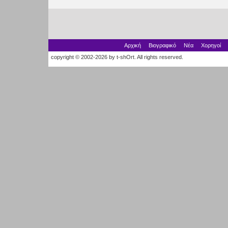
Αρχική
Βιογραφικό
Νέα
Χορηγοί
copyright © 2002-2026 by t-shOrt. All rights reserved.