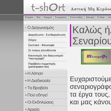
Εταιρεία
Νέα
Χορηγοί
Συνεργάτες
Συνεντεύξεις
Διανομή
Ε-shop
mi
Καλώς ή
Διοργάνωση - Συνδιοργάνωση
Σεναρίο
Στόχος
Σκεπτικό - Φιλοσοφία
Σε ποιους απευθύνεται
Κανονισμός του διαγωνισμού
"microγραφή"
Παράβολο συμμετοχής
(participation fee)
Ευχαριστούμε
σεναριογράφο
τα έργα τους
και μας κάνο