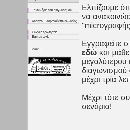
Ελπίζουμε ότ
Τα σενάρια του διαγωνισμού
να ανακοινώσ
Χορηγοί - Χορηγοί επικοινωνίας
"microγραφής
Συχνές ερωτήσεις
Επικοινωνία
Εγγραφείτε σ
Share
|
εδώ
και μάθε
μεγαλύτερου 
διαγωνισμού 
μέχρι τρία λεπ
Μέχρι τότε σ
σενάρια!