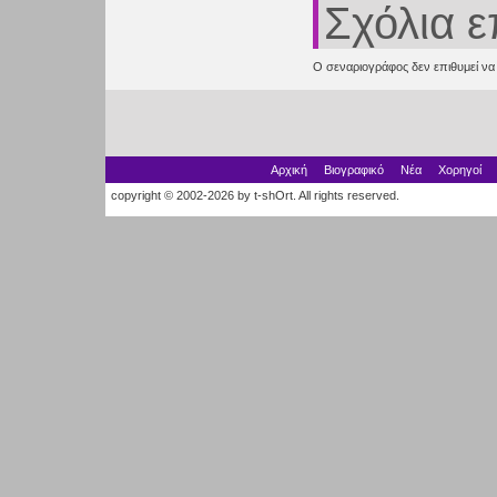
Σχόλια 
Ο σεναριογράφος δεν επιθυμεί να 
Αρχική
Βιογραφικό
Νέα
Χορηγοί
copyright © 2002-2026 by t-shOrt. All rights reserved.