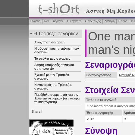
Εταιρεία
Νέα
Χορηγοί
Συνεργάτες
Συνεντεύξεις
Διανομή
Ε-shop
mi
One man'
Αναζήτηση σεναρίων
man's ni
Η σύνοψη και η περίληψη των
σεναρίων
Τα σχόλια των σεναρίων
Σεναριογρά
Αίτηση υποβολής σεναρίου
στην τράπεζα
Σχετικά με την Τράπεζα
Σεναριογράφος
Μετζητιέ Α
σεναρίων
Κανονισμός της Τράπεζας
Στοιχεία Σε
σεναρίων
Παράβολο συμμετοχής για την
Τράπεζα σεναρίων (δεν αφορά
Τίτλος στα αγγλικά
τη microγραφή)
One man's dream is another man
Share
|
Έτος συγγραφής
Αριθμό
2012
3
Σύνοψη