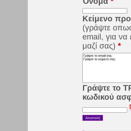
Όνομα
*
Κείμενο προ
(γράψτε οπω
email, για ν
μαζί σας)
*
Γράψτε το Τ
κωδικού ασ