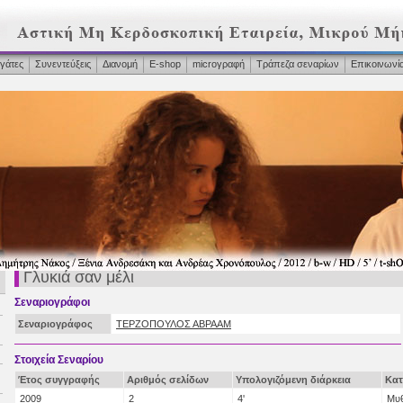
γάτες
Συνεντεύξεις
Διανομή
Ε-shop
microγραφή
Τράπεζα σεναρίων
Επικοινωνί
Γλυκιά σαν μέλι
Σεναριογράφοι
Σεναριογράφος
ΤΕΡΖΟΠΟΥΛΟΣ ΑΒΡΑΑΜ
Στοιχεία Σεναρίου
Έτος συγγραφής
Αριθμός σελίδων
Υπολογιζόμενη διάρκεια
Κατ
2009
2
4'
Μυ