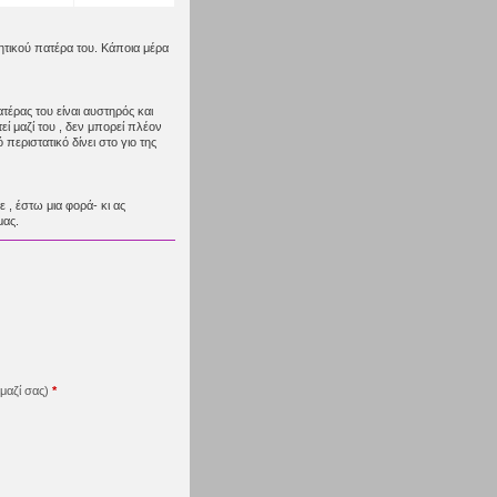
ρητικού πατέρα του. Κάποια μέρα
τέρας του είναι αυστηρός και
ί μαζί του , δεν μπορεί πλέον
περιστατικό δίνει στο γιο της
 , έστω μια φορά- κι ας
μας.
μαζί σας)
*