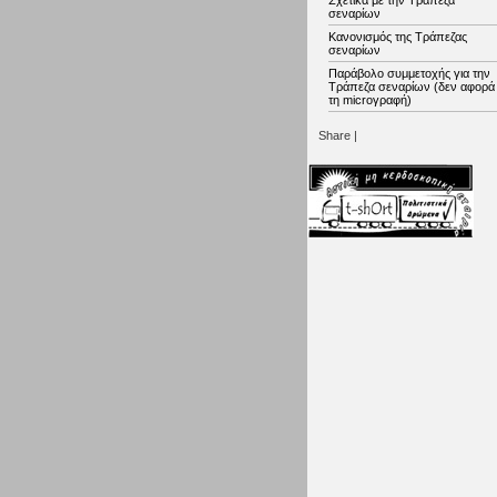
Σχετικά με την Τράπεζα
σεναρίων
Κανονισμός της Τράπεζας
σεναρίων
Παράβολο συμμετοχής για την
Τράπεζα σεναρίων (δεν αφορά
τη microγραφή)
Share
|