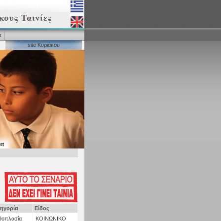
α
site Κυριάκου
ηγορία
Είδος
θοπλασία
ΚΟΙΝΩΝΙΚΟ