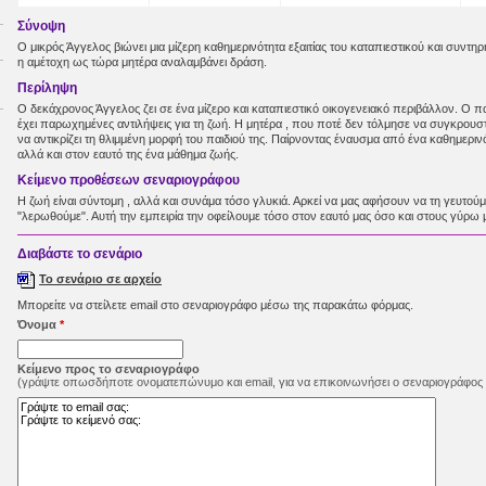
Σύνοψη
Ο μικρός Άγγελος βιώνει μια μίζερη καθημερινότητα εξαιτίας του καταπιεστικού και συντη
η αμέτοχη ως τώρα μητέρα αναλαμβάνει δράση.
Περίληψη
Ο δεκάχρονος Άγγελος ζει σε ένα μίζερο και καταπιεστικό οικογενειακό περιβάλλον. Ο πα
έχει παρωχημένες αντιλήψεις για τη ζωή. Η μητέρα , που ποτέ δεν τόλμησε να συγκρουστε
να αντικρίζει τη θλιμμένη μορφή του παιδιού της. Παίρνοντας έναυσμα από ένα καθημερινό 
αλλά και στον εαυτό της ένα μάθημα ζωής.
Κείμενο προθέσεων σεναριογράφου
Η ζωή είναι σύντομη , αλλά και συνάμα τόσο γλυκιά. Αρκεί να μας αφήσουν να τη γευτούμε
"λερωθούμε". Αυτή την εμπειρία την οφείλουμε τόσο στον εαυτό μας όσο και στους γύρω 
Διαβάστε τo σενάριo
Το σενάριο σε αρχείο
Μπορείτε να στείλετε email στο σεναριογράφο μέσω της παρακάτω φόρμας.
Όνομα
*
Κείμενο προς το σεναριογράφο
(γράψτε οπωσδήποτε ονοματεπώνυμο και email, για να επικοινωνήσει ο σεναριογράφος 