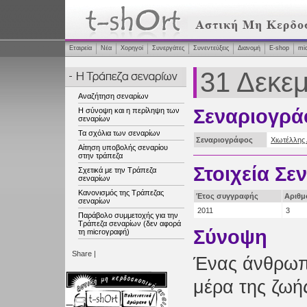
Εταιρεία
Νέα
Χορηγοί
Συνεργάτες
Συνεντεύξεις
Διανομή
Ε-shop
mi
31 Δεκε
Αναζήτηση σεναρίων
Σεναριογρά
Η σύνοψη και η περίληψη των
σεναρίων
Τα σχόλια των σεναρίων
Σεναριογράφος
Χιωτέλλης
Αίτηση υποβολής σεναρίου
στην τράπεζα
Στοιχεία Σε
Σχετικά με την Τράπεζα
σεναρίων
Κανονισμός της Τράπεζας
Έτος συγγραφής
Αριθμ
σεναρίων
2011
3
Παράβολο συμμετοχής για την
Τράπεζα σεναρίων (δεν αφορά
Σύνοψη
τη microγραφή)
Share
|
Ένας άνθρωπο
μέρα της ζωής