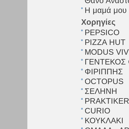
Θάνο Αναστ
H μαμά μου 
Χορηγίες
PEPSICO
PIZZA HUT
ΜODUS VI
ΓΕΝΤΕΚΟΣ Θ
ΦΙΡΙΠΠΗΣ
OCTOPUS
ΣΕΛΗΝΗ
PRAKTIKE
CURIO
ΚΟΥΚΛΑΚΙ