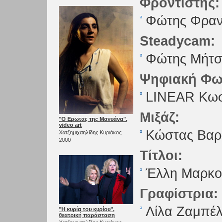
Φροντιστής:
Φώτης Φραν
Steadycam:
Φώτης Μήτσ
Ψηφιακή Φω
LINEAR Κωσ
Μιξάζ:
"Ο Ερωτας της Μανυάνα",
video art
Κώστας Βαρ
Χατζημιχαηλίδης Κυριάκος
2000
Τίτλοι:
Έλλη Μαρκ
Γραφίστρια:
Λίλα Ζαμπέ
"Η κυρία του κυρίου",
θεατρική παράσταση