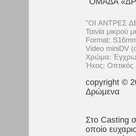
ΟΜΑΔΑ «ΔΡ
"ΟΙ ΑΝΤΡΕΣ Δ
Ταινία μικρού 
Format: S16mm
Video miniDV (σ
Xρώμα: Έγχρω
Ήxος: Οπτικός 
copyright © 2
Δρώμενα
Στο Casting 
οποίο ευχαρι