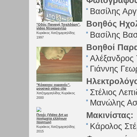
Φωτογράφος
Βασίλης Αρ
Βοηθός Ηχο
"Οδός Παναγή Τσαλδάρη",
video Ντοκιμαντέρ
Βασίλης Βασ
Κυριάκος Χατζημιχαηλίδης
1997
Βοηθοί Παρ
Αλέξανδρος 
Γιάννης Γεω
Ηλεκτρολόγο
"Κόκκινος ουρανός",
μουσικό video clip
Στέλιος Λεπ
Χατζημιχαηλίδης Κυριάκος
2000
Μανώλης Ασ
Μακινίστας:
Πνοές (Video Αrt με
ποιήματα ελλήνων
ποιητών)
Κάρολος Στ
Κυριάκος Χατζημιχαηλίδης
2015