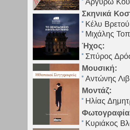
Αργυρώ Κο
Σκηνικά Κοσ
Κέλυ Βρετού
Μιχάλης Το
Ήχος:
Σπύρος Δρό
Μουσική:
Αντώνης Λιβ
Μοντάζ:
Ηλίας Δημητ
Φωτογραφία
Κυριάκος Βλ