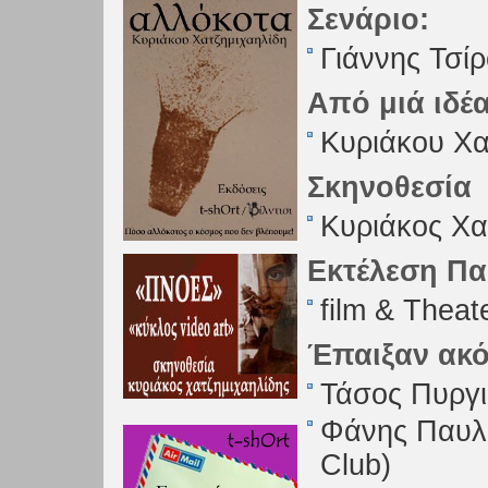
Σενάριο:
Γιάννης Τσί
Από μιά ιδέα
Κυριάκου Χα
Σκηνοθεσία
Κυριάκος Χα
Εκτέλεση Π
film & Theat
Έπαιξαν ακ
Τάσος Πυργι
Φάνης Παυλό
Club)