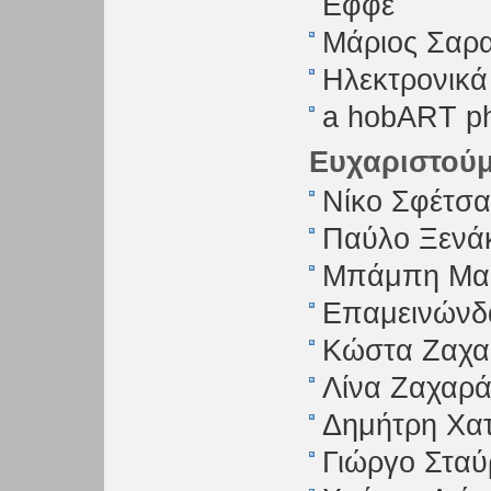
Εφφέ
Μάριος Σαρα
Ηλεκτρονικά
a hobART 
Ευχαριστού
Νίκο Σφέτσα
Παύλο Ξενά
Μπάμπη Μακ
Επαμεινώνδα
Κώστα Ζαχα
Λίνα Ζαχαρά
Δημήτρη Χατ
Γιώργο Σταύ