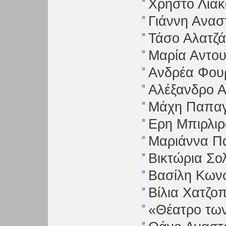
Χρήστο Λιάκ
Γιάννη Ανασ
Τάσο Αλατζά
Μαρία Αντου
Ανδρέα Φουρ
Αλέξανδρο Α
Μάχη Παπαγ
Ερη Μπιρλι
Μαριάννα Πα
Βικτώρια Σο
Βασίλη Κων
Βίλια Χατζο
«Θέατρο τω