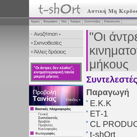
Αρχική
Βιογραφικό
Νέα
Χορηγοί
Συνεντεύξεις
Επικοινωνία
"Οι άντρ
κινηματο
μήκους
"Οι άντρες δεν κλαίνε",
κινηματογραφική ταινία
μικρού μήκους
Συντελεστέ
Παραγωγή
Ε.Κ.Κ
Βασικές πληροφορίες
ΕΤ-1
Γενικά
Συντελεστές
Βραβεία
CL PRODU
Προβολές
Κυκλοφορίες
t-shOrt
Φωτογραφίες