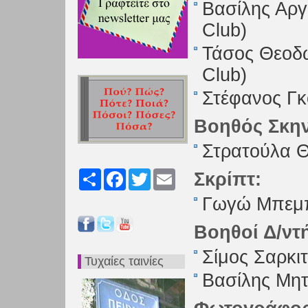
Βασίλης Αργ
Club)
Τάσος Θεοδω
Club)
Στέφανος Γκ
Βοηθός Σκην
Στρατούλα 
Σκρίπτ:
Share
Facebook
Twitter
Email
Γωγώ Μπεμ
Βοηθοί Δ/ντ
Σίμος Σαρκι
Τυχαίες ταινίες
Βασίλης Μη