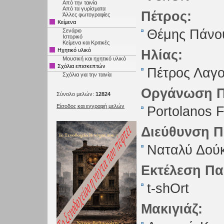
Από την ταινία
Από τα γυρίσματα
Πέτρος:
Άλλες φωτογραφίες
Κείμενα
Θέμης Πάνο
Σενάριο
Ιστορικό
Κείμενα και Κριτικές
Ηχητικό υλικό
Ηλίας:
Μουσική και ηχητικό υλικό
Σχόλια επισκεπτών
Πέτρος Λαγο
Σχόλια για την ταινία
Οργάνωση Π
Σύνολο μελών:
12824
Είσοδος και εγγραφή μελών
Portolanos F
Διεύθυνση 
Ναταλύ Δού
Εκτέλεση Π
t-shOrt
Μακιγιάζ: