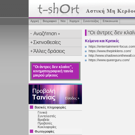
Αρχική
Βιογραφικό
Νέα
Χορηγοί
Συνεντεύξεις
Επικοινωνία
"Οι άντρες δεν κλαί
Κείμενα και Κριτικές
https://entertainment-focus.com
https://www.thepinklens.com/
http://www.shadowsonthewall.c
https://www.queerguru.com/
"Οι άντρες δεν κλαίνε",
κινηματογραφική ταινία
μικρού μήκους
Βασικές πληροφορίες
Γενικά
Συντελεστές
Βραβεία
Προβολές
Κυκλοφορίες
Φωτογραφίες