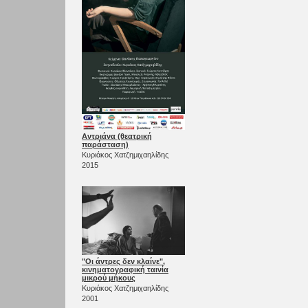
Αντριάνα (θεατρική
παράσταση)
Κυριάκος Χατζημιχαηλίδης
2015
"Οι άντρες δεν κλαίνε",
κινηματογραφική ταινία
μικρού μήκους
Κυριάκος Χατζημιχαηλίδης
2001