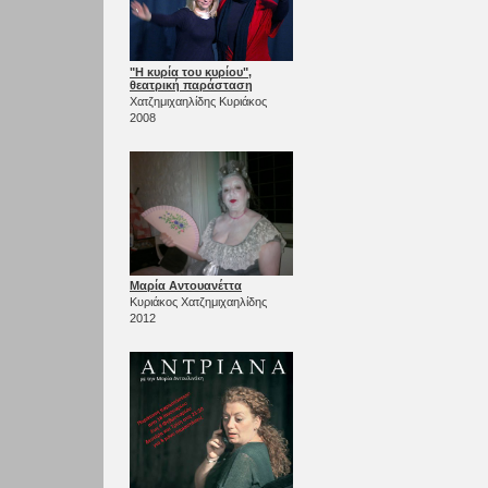
"Η κυρία του κυρίου",
θεατρική παράσταση
Χατζημιχαηλίδης Κυριάκος
2008
Μαρία Αντουανέττα
Κυριάκος Χατζημιχαηλίδης
2012