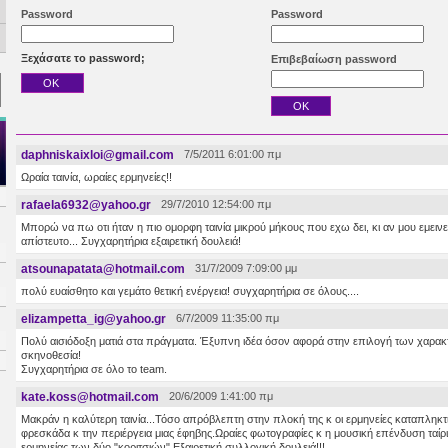
Password
Password
Ξεχάσατε το password;
Επιβεβαίωση password
daphniskaixloi@gmail.com
7/5/2011 6:01:00 πμ
Ωραία ταινία, ωραίες ερμηνείες!!
rafaela6932@yahoo.gr
29/7/2010 12:54:00 πμ
Μπορώ να πω οτι ήταν η πιο ομορφη ταινία μικρού μήκους που εχω δει, κι αν μου εμεινε 
απίστευτο... Συγχαρητήρια εξαιρετική δουλειά!
atsounapatata@hotmail.com
31/7/2009 7:09:00 μμ
πολύ ευαίσθητο και γεμάτο θετική ενέργεια! συγχαρητήρια σε όλους....
elizampetta_ig@yahoo.gr
6/7/2009 11:35:00 πμ
Πολύ αισιόδοξη ματιά στα πράγματα. Έξυπνη ιδέα όσον αφορά στην επιλογή των χαρακτ
σκηνοθεσία!
Συγχαρητήρια σε όλο το team.
kate.koss@hotmail.com
20/6/2009 1:41:00 πμ
Μακράν η καλύτερη ταινία...Τόσο απρόβλεπτη στην πλοκή της κ οι ερμηνείες καταπληκτικέ
φρεσκάδα κ την περιέργεια μιας έφηβης.Ωραίες φωτογραφίες κ η μουσική επένδυση ταίρι
ερμηνείας των δύο "κοριτσιών".Εξαιρετική συλλογική δουλειά!!!