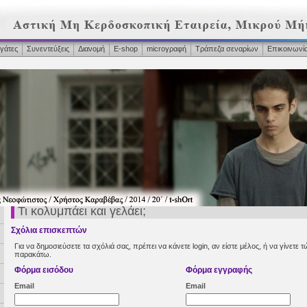
γάτες
Συνεντεύξεις
Διανομή
Ε-shop
microγραφή
Τράπεζα σεναρίων
Επικοινωνί
Τι κολυμπάει και γελάει;
Σχόλια επισκεπτών
Για να δημοσιεύσετε τα σχόλιά σας, πρέπει να κάνετε login, αν είστε μέλος, ή να γίνετ
παρακάτω.
Φόρμα εισόδου
Φόρμα εγγραφής
Email
Email