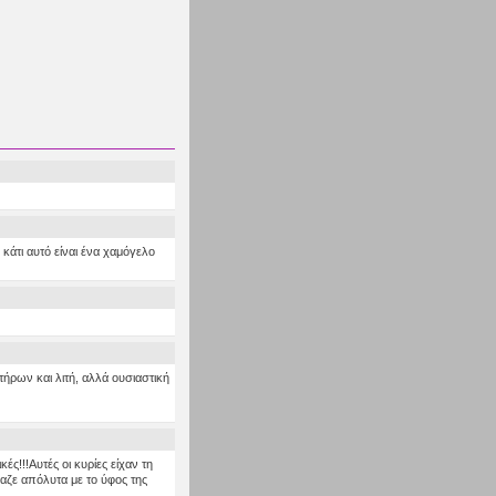
κάτι αυτό είναι ένα χαμόγελο
ήρων και λιτή, αλλά ουσιαστική
ς!!!Αυτές οι κυρίες είχαν τη
αζε απόλυτα με το ύφος της