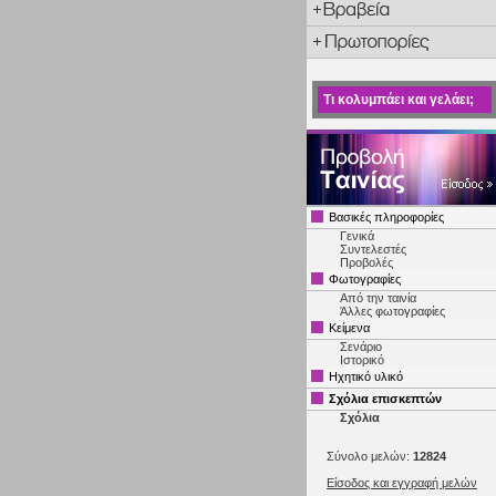
Τι κολυμπάει και γελάει;
Βασικές πληροφορίες
Γενικά
Συντελεστές
Προβολές
Φωτογραφίες
Από την ταινία
Άλλες φωτογραφίες
Κείμενα
Σενάριο
Ιστορικό
Ηχητικό υλικό
Σχόλια επισκεπτών
Σχόλια
Σύνολο μελών:
12824
Είσοδος και εγγραφή μελών