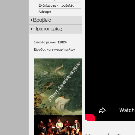
Εκδηλώσεις - προβολές
Διάφορα
Σύνολο μελών:
12824
Είσοδος και εγγραφή μελών