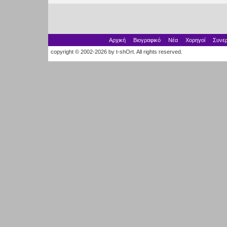
Αρχική
Βιογραφικό
Νέα
Χορηγοί
Συνερ
copyright © 2002-2026 by t-shOrt. All rights reserved.