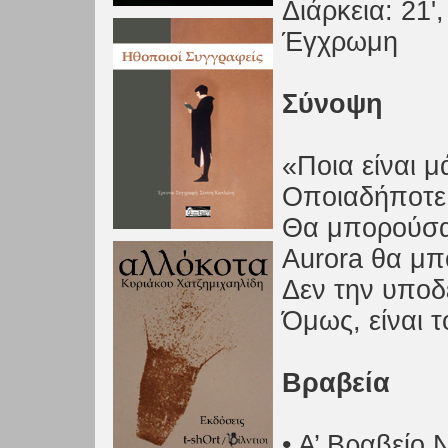
Διάρκεια: 21'
Έγχρωμη
Σύνοψη
«Ποια είναι
Οποιαδήποτ
Θα μπορούσα 
Aurora θα μπ
Δεν την υπο
Όμως, είναι το
Βραβεία
• Α’ Βραβείο 