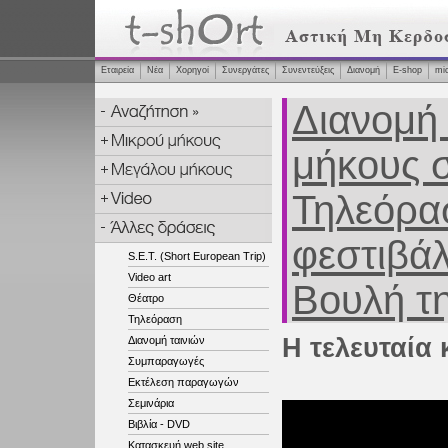
Εταιρεία
Νέα
Χορηγοί
Συνεργάτες
Συνεντεύξεις
Διανομή
Ε-shop
mi
Διανομή 
μήκους σ
Τηλεόρασ
φεστιβάλ
S.E.T. (Short European Trip)
Video art
Βουλή τ
Θέατρο
Τηλεόραση
Η τελευταία
Διανομή ταινιών
Συμπαραγωγές
Εκτέλεση παραγωγών
Σεμινάρια
Βιβλία - DVD
Κατασκευή web site