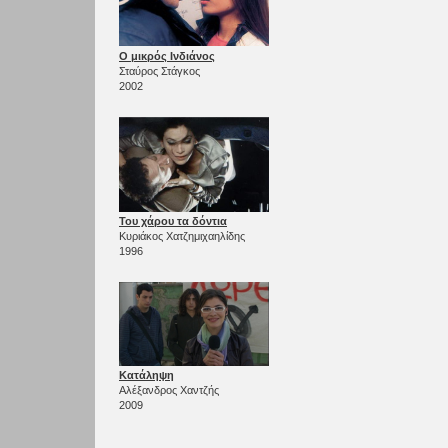
Ο μικρός Ινδιάνος
Σταύρος Στάγκος
2002
Του χάρου τα δόντια
Κυριάκος Χατζημιχαηλίδης
1996
Κατάληψη
Αλέξανδρος Χαντζής
2009