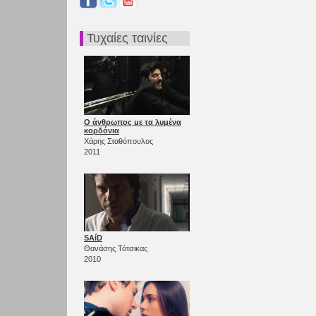
Τυχαίες ταινίες
Ο άνθρωπος με τα λυμένα
κορδόνια
Χάρης Σταθόπουλος
2011
SAíD
Θανάσης Τότσικας
2010