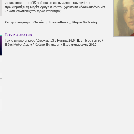
να μοιραστεί το πρόβλημά του με μια άγνωστη, συγκινεί και
προβληματίζει τη Μαρία. Άραγε αυτό που χρειάζεται είναι κουράγιο για
να αντιμετωπίσεις την πραγματικότητα;
Στη φωτογραφία: Θανάσης Κουσαθανάς, Μαρία Χαλεπλή
Τεχνικά στοιχεία
Ταινία μικρού μήκους / Διάρκεια 13' / Format 16:9 HD / Ήχος stereo /
Είδος Μυθοπλασία / Χρώμα Έγχρωμη / Έτος παραγωγής 2010