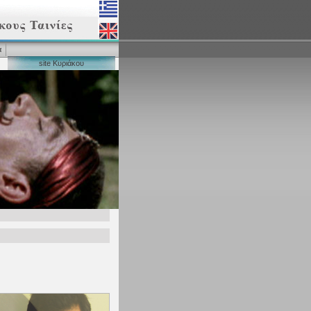
α
site Κυριάκου