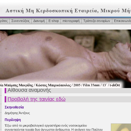
γάτες
Συνεντεύξεις
Διανομή
Ε-shop
microγραφή
Τράπεζα σεναρίων
Επικοινωνί
Αίθουσα αναμονής
Προβολή της ταινίας εδώ
Σκηνοθεσία
Δημήτρης Άντζους
Περίληψη
Έξω από το μικροβιολογικό εργαστήριο ενός νοσοκομείου
συναντιούνται τυχαία δυο άγνωστοι άνθρωποι. Η ανάγκη του Παύλου