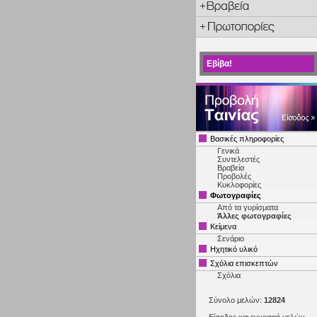
Εβίβα!
Βασικές πληροφορίες
Γενικά
Συντελεστές
Βραβεία
Προβολές
Κυκλοφορίες
Φωτογραφίες
Από τα γυρίσματα
Άλλες φωτογραφίες
Κείμενα
Σενάριο
Ηχητικό υλικό
Σχόλια επισκεπτών
Σχόλια
Σύνολο μελών:
12824