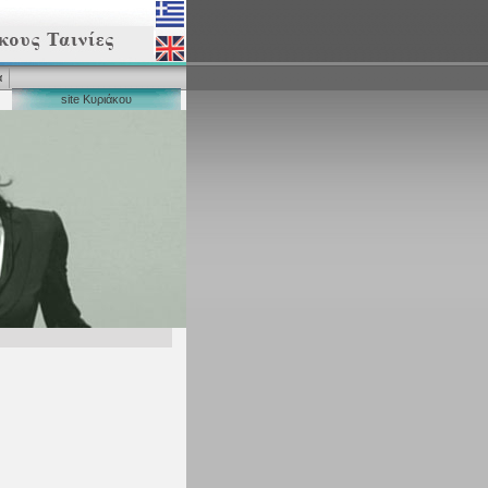
α
site Κυριάκου