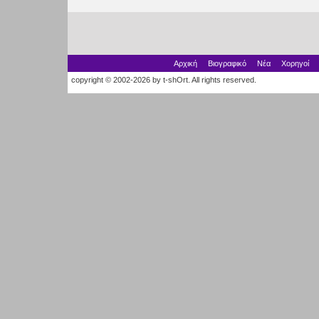
Αρχική
Βιογραφικό
Νέα
Χορηγοί
copyright © 2002-2026 by t-shOrt. All rights reserved.