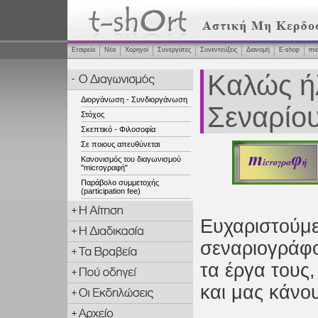
Εταιρεία
Νέα
Χορηγοί
Συνεργάτες
Συνεντεύξεις
Διανομή
Ε-shop
mi
Καλώς ή
Διοργάνωση - Συνδιοργάνωση
Σεναρίο
Στόχος
Σκεπτικό - Φιλοσοφία
Σε ποιους απευθύνεται
Κανονισμός του διαγωνισμού
"microγραφή"
Παράβολο συμμετοχής
(participation fee)
Ευχαριστούμε
σεναριογράφο
τα έργα τους
και μας κάνο