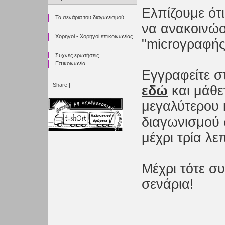
Ελπίζουμε ότ
Τα σενάρια του διαγωνισμού
να ανακοινώσ
Χορηγοί - Χορηγοί επικοινωνίας
"microγραφής
Συχνές ερωτήσεις
Επικοινωνία
Εγγραφείτε σ
Share
|
εδώ
και μάθε
μεγαλύτερου 
διαγωνισμού 
μέχρι τρία λεπ
Μέχρι τότε σ
σενάρια!