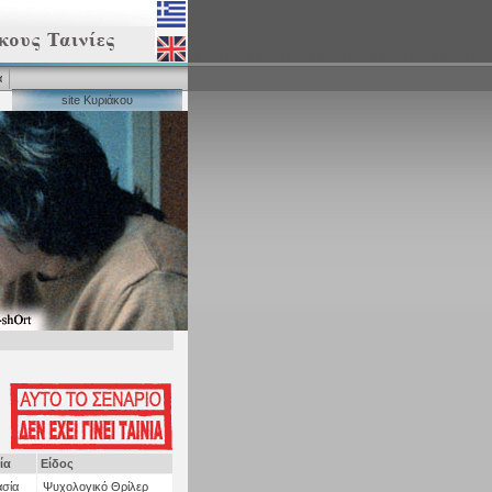
α
site Κυριάκου
ία
Είδος
σία
Ψυχολογικό Θρίλερ