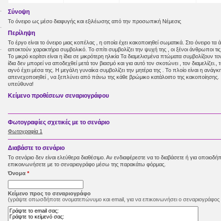
Σύνοψη
Το όνειρο ως μέσο διαφυγής και εξιλέωσης από την προσωπική Νέμεσις
Περίληψη
Το έργο είναι το όνειρο μιας κοπέλας , η οποία έχει κακοποιηθεί σωματικά. Στο όνειρο τα ά
αποκτούν χαρακτήρα συμβολικό. Το σπίτι συμβολίζει την ψυχή της , οι ξένοι άνθρωποι τι
Το μικρό κορίτσι είναι η ίδια σε μικρότερη ηλικία Τα διαμελισμένα πτώματα συμβολίζουν τον
ίδια δεν μπορεί να αποδεχθεί μετά τον βιασμό και για αυτό τον σκοτώνει , τον διαμελίζει., 
αγνό έχει μέσα της. Η μεγάλη γυναίκα συμβολίζει την μητέρα της . Το πλοίο είναι η ανάγκ
απενεχοποιηθεί , να ξεπλύνει από πάνω της κάθε βρώμικο κατάλοιπο της κακοποίησης.
υπεύθυνα!
Κείμενο προθέσεων σεναριογράφου
Φωτογραφίες σχετικές με το σενάριο
Φωτογραφία 1
Διαβάστε τo σενάριo
Το σενάριο δεν είναι ελεύθερα διαθέσιμο. Αν ενδιαφέρεστε να το διαβάσετε ή για οποιοδή
επικοινωνήσετε με το σεναριογράφο μέσω της παρακάτω φόρμας.
Όνομα
*
Κείμενο προς το σεναριογράφο
(γράψτε οπωσδήποτε ονοματεπώνυμο και email, για να επικοινωνήσει ο σεναριογράφος 