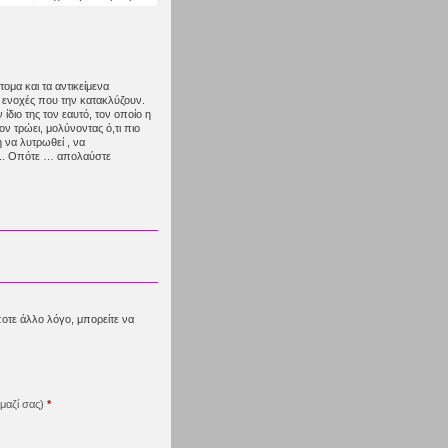
τομα και τα αντικείμενα
ς ενοχές που την κατακλύζουν.
 ίδιο της τον εαυτό, τον οποίο η
τον τρώει, μολύνοντας ό,τι πιο
η να λυτρωθεί , να
 .. Οπότε … απολαύστε
ποτε άλλο λόγο, μπορείτε να
μαζί σας)
*