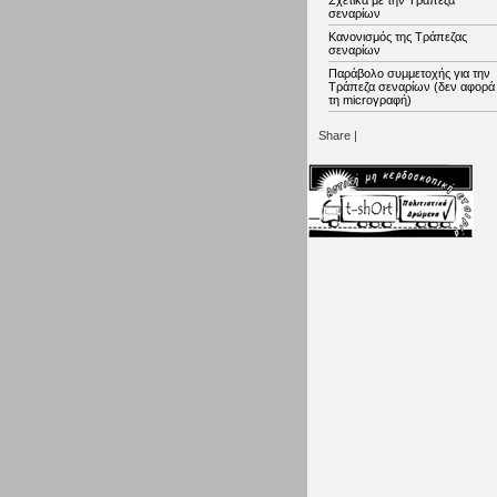
Σχετικά με την Τράπεζα
σεναρίων
Κανονισμός της Τράπεζας
σεναρίων
Παράβολο συμμετοχής για την
Τράπεζα σεναρίων (δεν αφορά
τη microγραφή)
Share
|