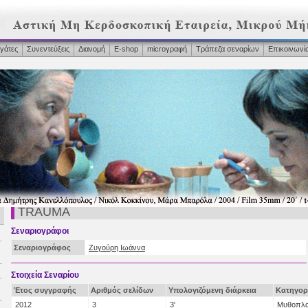
γάτες
Συνεντεύξεις
Διανομή
Ε-shop
microγραφή
Τράπεζα σεναρίων
Επικοινωνί
TRAUMA
Σεναριογράφοι
Σεναριογράφος
Ζυγούρη Ιωάννα
Στοιχεία Σεναρίου
Έτος συγγραφής
Αριθμός σελίδων
Υπολογιζόμενη διάρκεια
Κατηγορ
2012
3
3'
Μυθοπλα