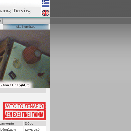
α
site Κυριάκου
ατηγορία
Είδος
υθοπλασία
κοινωνικό