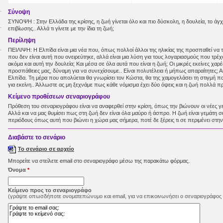
Σύνοψη
ΣΥΝΟΨΗ : Στην Ελλάδα της κρίσης, η ζωή γίνεται όλο και πιο δύσκολη, η δουλεία, το άγχ
επιβίωσης.. Αλλά τι γίνετε με την ίδια τη ζωή;
Περίληψη
ΠΕΙΛΙΨΗ: Η Ελπίδα είναι μια νέα που, όπως πολλοί άλλοι της ηλικίας της προσπαθεί να τ
που δεν είναι αυτή που ονειρεύτηκε, αλλά είναι μια λύση για τους λογαριασμούς που τρέχο
ακόμα και αυτή την δουλεία; Και μέσα σε όλα αυτά που είναι η ζωή; Οι μικρές εκείνες χαρ
προσπάθειες μας, δύναμη για να συνεχίσουμε.. Είναι πολυτέλεια ή μήπως απαραίτητες; Α
Ελπίδα. Τη μέρα που απολύεται θα γνωρίσει τον Κώστα, θα της χαμογελάσει τη στιγμή πο
για εκείνη.. Άλλωστε ας μη ξεχνάμε πως κάθε νόμισμα έχει δύο όψεις και η ζωή πολλά 
Κείμενο προθέσεων σεναριογράφου
Πρόθεση του σεναριογράφου είναι να αναφερθεί στην κρίση, όπως την βιώνουν οι νέες γε
Αλλά και να μας θυμίσει πως στη ζωή δεν είναι όλα μαύρο ή άσπρο. Η ζωή είναι γεμάτη 
περιόδους όπως αυτή που βιώνει η χώρα μας σήμερα, ποτέ δε ξέρεις τι σε περιμένει στη
Διαβάστε τo σενάριo
Το σενάριο σε αρχείο
Μπορείτε να στείλετε email στο σεναριογράφο μέσω της παρακάτω φόρμας.
Όνομα
*
Κείμενο προς το σεναριογράφο
(γράψτε οπωσδήποτε ονοματεπώνυμο και email, για να επικοινωνήσει ο σεναριογράφος 