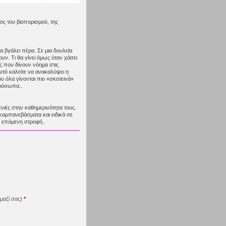
ος του βιοπορισμού, της
α βγάλει πέρα. Σε μια δουλεία
υν. Τι θα γίνει όμως όταν χάσει
ές που δίνουν νόημα στις
υτό καλείτε να ανακαλύψει η
υ όλα γίνονται πιο «σκοτεινά»
πρόσωπα..
νιές στην καθημερινότητα τους.
σκαμπανεβάσματα και ειδικά σε
ν επόμενη στροφή..
μαζί σας)
*