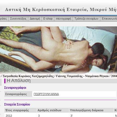
γάτες
Συνεντεύξεις
Διανομή
Ε-shop
microγραφή
Τράπεζα σεναρίων
Επικοινωνί
Η Απόλυση
Σεναριογράφοι
Σεναριογράφος
ΓΕΩΡΓΟΥΛΗ ΑΝΝΑ
Στοιχεία Σεναρίου
Έτος συγγραφής
Αριθμός σελίδων
Υπολογιζόμενη διάρκεια
Κ
2012
3
3'
Μ