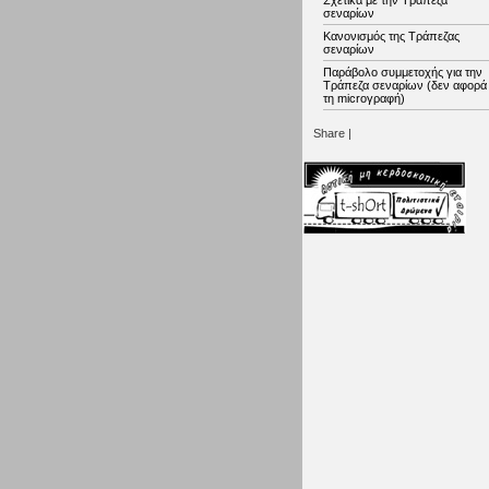
Σχετικά με την Τράπεζα
σεναρίων
Κανονισμός της Τράπεζας
σεναρίων
Παράβολο συμμετοχής για την
Τράπεζα σεναρίων (δεν αφορά
τη microγραφή)
Share
|