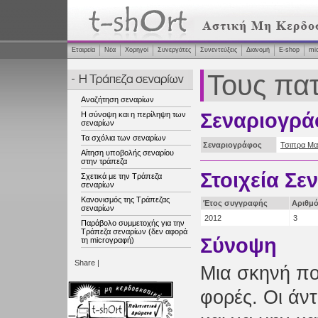
Εταιρεία
Νέα
Χορηγοί
Συνεργάτες
Συνεντεύξεις
Διανομή
Ε-shop
mi
Τους πατ
Αναζήτηση σεναρίων
Σεναριογρά
Η σύνοψη και η περίληψη των
σεναρίων
Τα σχόλια των σεναρίων
Σεναριογράφος
Τσιπρα Μα
Αίτηση υποβολής σεναρίου
στην τράπεζα
Στοιχεία Σε
Σχετικά με την Τράπεζα
σεναρίων
Κανονισμός της Τράπεζας
Έτος συγγραφής
Αριθμό
σεναρίων
2012
3
Παράβολο συμμετοχής για την
Τράπεζα σεναρίων (δεν αφορά
Σύνοψη
τη microγραφή)
Share
|
Μια σκηνή πο
φορές. Οι άν