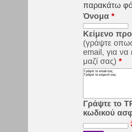
παρακάτω φό
Όνομα
*
Κείμενο προ
(γράψτε οπω
email, για ν
μαζί σας)
*
Γράψτε το Τ
κωδικού ασ