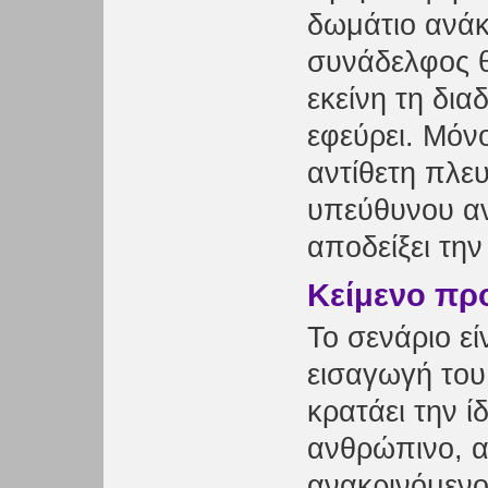
δωμάτιο ανάκ
συνάδελφος θ
εκείνη τη δια
εφεύρει. Μόν
αντίθετη πλευ
υπεύθυνου αν
αποδείξει την
Κείμενο πρ
Το σενάριο ε
εισαγωγή του
κρατάει την ί
ανθρώπινο, α
ανακρινόμενο