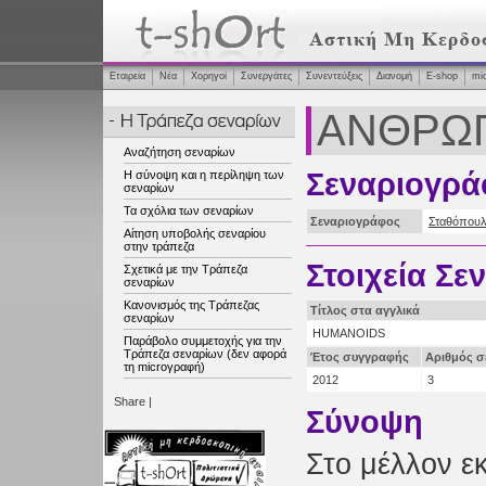
Εταιρεία
Νέα
Χορηγοί
Συνεργάτες
Συνεντεύξεις
Διανομή
Ε-shop
mi
ΑΝΘΡΩ
Αναζήτηση σεναρίων
Σεναριογρά
Η σύνοψη και η περίληψη των
σεναρίων
Τα σχόλια των σεναρίων
Σεναριογράφος
Σταθόπουλ
Αίτηση υποβολής σεναρίου
στην τράπεζα
Στοιχεία Σε
Σχετικά με την Τράπεζα
σεναρίων
Κανονισμός της Τράπεζας
Τίτλος στα αγγλικά
σεναρίων
HUMANOIDS
Παράβολο συμμετοχής για την
Τράπεζα σεναρίων (δεν αφορά
Έτος συγγραφής
Αριθμός σ
τη microγραφή)
2012
3
Share
|
Σύνοψη
Στο μέλλον ε