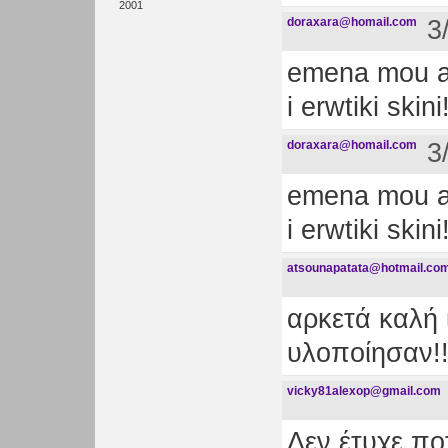
2001
doraxara@homail.com
3
emena mou are
i erwtiki skini
doraxara@homail.com
3
emena mou are
i erwtiki skini
atsounapatata@hotmail.co
αρκετά καλή 
υλοποίησαν!!
vicky81alexop@gmail.com
Δεν έτυχε πο