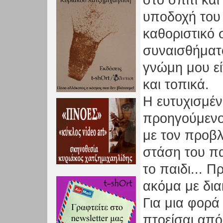
στο σπίτι και
υποδοχή του 
καθοριστικό
συναισθήματο
γνώμη μου ε
και τοπικά.
Η ευτυχισμέν
προηγούμενο
με τον προβ
στάση του πα
το παιδι... 
ακόμα με διακ
Για μια φορά
πτοείσαι από