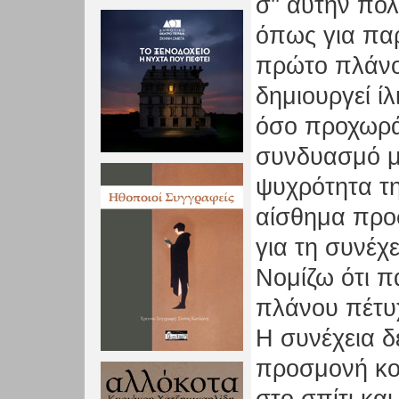
σ'' αυτήν πο
όπως για πα
πρώτο πλάνο
δημιουργεί ίλ
όσο προχωρά
συνδυασμό μ
ψυχρότητα τη
αίσθημα προσ
για τη συνέχε
Νομίζω ότι π
πλάνου πέτυ
Η συνέχεια δ
προσμονή κο