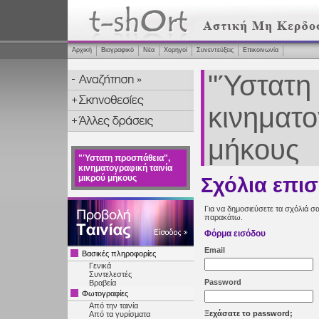
Αρχική
Βιογραφικό
Νέα
Χορηγοί
Συνεντεύξεις
Επικοινωνία
"Ύστατη
κινηματο
μήκους
"Ύστατη προσπάθεια",
κινηματογραφική ταινία
μικρού μήκους
Σχόλια επι
Για να δημοσιεύσετε τα σχόλιά σα
παρακάτω.
Φόρμα εισόδου
Email
Βασικές πληροφορίες
Γενικά
Συντελεστές
Password
Βραβεία
Φωτογραφίες
Από την ταινία
Ξεχάσατε το password;
Από τα γυρίσματα