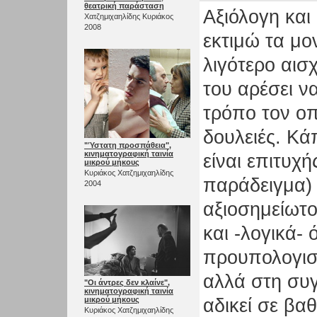
θεατρική παράσταση
Αξιόλογη και
Χατζημιχαηλίδης Κυριάκος
2008
εκτιμώ τα μο
λιγότερο αισ
του αρέσει ν
τρόπο τον οπ
δουλειές. Κά
"Ύστατη προσπάθεια",
κινηματογραφική ταινία
είναι επιτυχ
μικρού μήκους
Κυριάκος Χατζημιχαηλίδης
παράδειγμα) 
2004
αξιοσημείωτο 
και -λογικά- 
προυπολογισ
αλλά στη συ
"Οι άντρες δεν κλαίνε",
κινηματογραφική ταινία
μικρού μήκους
αδικεί σε βα
Κυριάκος Χατζημιχαηλίδης