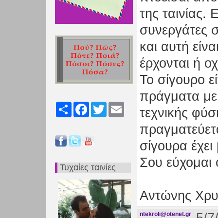
της ταινίας. 
συνεργάτες σ
και αυτή είν
έρχονται ή οχ
Το σίγουρο ε
πράγματα με 
Share
Facebook
Twitter
Email
τεχνικής φύσ
πραγματεύετα
σίγουρα έχει
Σου εύχομαι 
Τυχαίες ταινίες
Αντώνης Χρ
ntekroli@otenet.gr