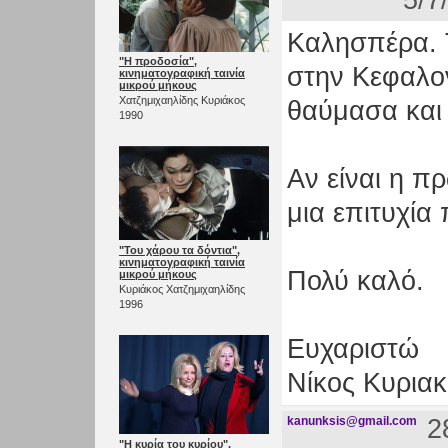
5/7
Καλησπέρα. Τ
"Η προδοσία",
στην Κεφαλον
κινηματογραφική ταινία
μικρού μήκους
Χατζημιχαηλίδης Κυριάκος
θαύμασα και 
1990
Αν είναι η πρ
μια επιτυχία
"Του χάρου τα δόντια",
κινηματογραφική ταινία
Πολύ καλό.
μικρού μήκους
Κυριάκος Χατζημιχαηλίδης
1996
Ευχαριστώ
Νίκος Κυριακ
kanunksis@gmail.com
2
"Η κυρία του κυρίου",