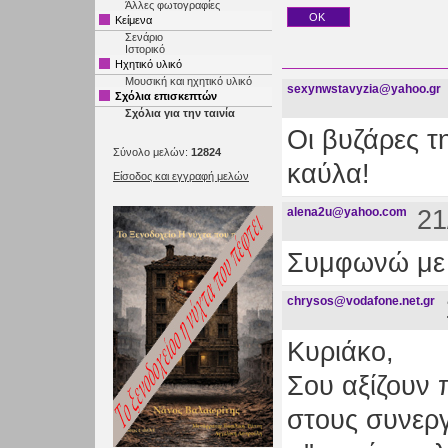
Άλλες φωτογραφίες
Κείμενα
Σενάριο
Ιστορικό
Ηχητικό υλικό
Μουσική και ηχητικό υλικό
sexynwstavyzia@yahoo.gr
Σχόλια επισκεπτών
Σχόλια για την ταινία
Οι βυζάρες τ
Σύνολο μελών:
12824
καύλα!
Είσοδος και εγγραφή μελών
alena2u@yahoo.com
21
Συμφωνώ με τ
chrysos@vodafone.net.gr
Κυριάκο,
Σου αξίζουν 
στους συνεργ