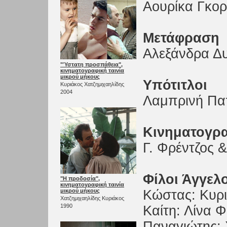
Αουρίκα Γκορ
Μετάφραση
Αλεξάνδρα Δ
"Ύστατη προσπάθεια",
κινηματογραφική ταινία
μικρού μήκους
Υπότιτλοι
Κυριάκος Χατζημιχαηλίδης
2004
Λαμπρινή Πα
Κινηματογρα
Γ. Φρέντζος 
Φίλοι Άγγελ
"Η προδοσία",
κινηματογραφική ταινία
μικρού μήκους
Κώστας: Κυρι
Χατζημιχαηλίδης Κυριάκος
1990
Καίτη: Λίνα 
Παναγιώτης: