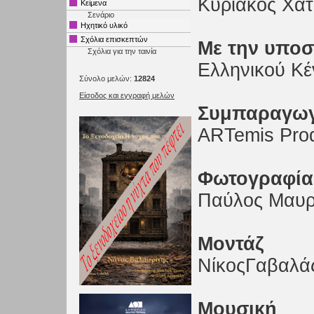
Κυριάκος Χατ
Κείμενα
Σενάριο
Ηχητικό υλικό
Σχόλια επισκεπτών
Με την υποσ
Σχόλια για την ταινία
Ελληνικού Κ
Σύνολο μελών:
12824
Είσοδος και εγγραφή μελών
Συμπαραγω
ARTemis Prod
Φωτογραφία
Παύλος Μαυρ
Μοντάζ
ΝίκοςΓαβαλά
Μουσική