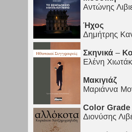
Αντώνης Λιβι
Ήχος
Δημήτρης Κα
Σκηνικά
–
Κο
Ελένη Χιωτά
Μακιγιάζ
Μαριάννα Μ
Color Grade
Διονύσης Λιβ