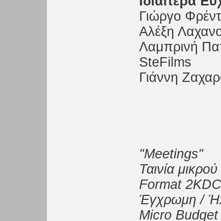
Ιδιαίτερα Ε
Γιώργο Φρέντ
Αλέξη Λαχαν
Λαμπρινή Πα
SteFilms
Γιάννη Ζαχαρ
"Meetings"
Ταινία μικρού
Format 2KD
Έγχρωμη / Ήx
Micro Budget