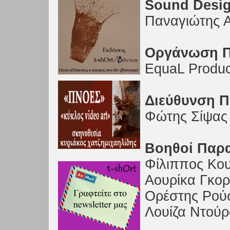
Sound Desi
Παναγιώτης 
Οργάνωση 
EquaL Produc
Διεύθυνση 
Φώτης Σίψας
Βοηθοί Παρ
Φίλιππος Κο
Αουρίκα Γκορ
Ορέστης Ρού
Λουίζα Ντού