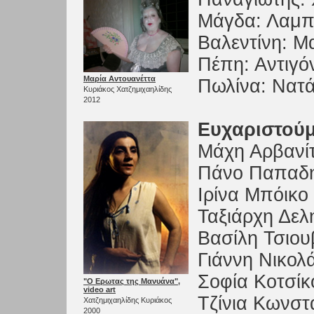
Μάγδα: Λαμπ
Βαλεντίνη: Μ
Πέπη: Αντιγ
Μαρία Αντουανέττα
Πωλίνα: Νατ
Κυριάκος Χατζημιχαηλίδης
2012
Ευχαριστού
Μάχη Αρβανί
Πάνο Παπαδη
Ιρίνα Μπόικο
Ταξιάρχη Δελ
Βασίλη Τσιο
Γιάννη Νικολ
Σοφία Κοτσίκ
"Ο Ερωτας της Μανυάνα",
video art
Τζίνια Κωνστ
Χατζημιχαηλίδης Κυριάκος
2000