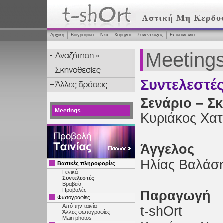
Αρχική
Βιογραφικό
Νέα
Χορηγοί
Συνεντεύξεις
Επικοινωνία
Meeting
Συντελεστέ
Σενάριο – Σ
Meetings
Κυριάκος Χατ
Άγγελος
Ηλίας Βαλάσ
Βασικές πληροφορίες
Γενικά
Συντελεστές
Βραβεία
Προβολές
Παραγωγή
Φωτογραφίες
Από την ταινία
t-shOrt
Άλλες φωτογραφίες
Main photos