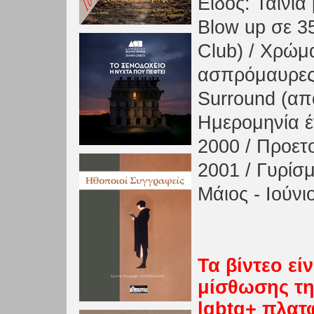
Είδος: Ταινία
Blow up σε 3
Club) / Xρώμ
ασπρόμαυρες)
Surround (απο
Ημερομηνία έ
2000 / Προετ
2001 / Γυρίσμ
Μάιος - Ιούνι
Τα βίντεο ε
μίσθωσης τη
lgbtq+ πλα