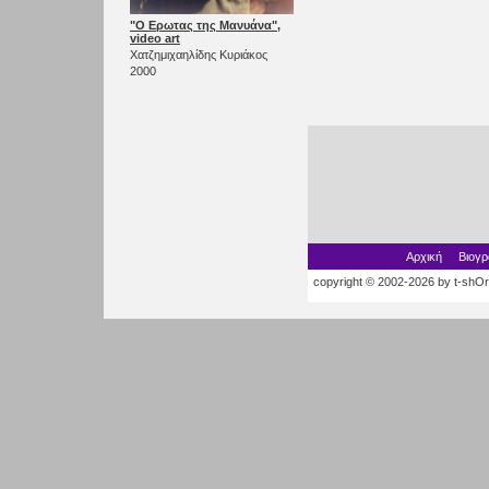
"Ο Ερωτας της Μανυάνα",
video art
Χατζημιχαηλίδης Κυριάκος
2000
Αρχική
Βιογρ
copyright © 2002-2026 by t-shOrt.