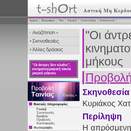
Αρχική
Βιογραφικό
Νέα
Χορηγοί
Συνεντεύξεις
Επικοινωνία
"Οι άντρ
κινηματο
μήκους
"Οι άντρες δεν κλαίνε",
κινηματογραφική ταινία
μικρού μήκους
Προβολή 
Σκηνοθεσία
Κυριάκος Χατ
Βασικές πληροφορίες
Γενικά
Συντελεστές
Περίληψη
Βραβεία
Προβολές
Κυκλοφορίες
Η απρόσμενη
Φωτογραφίες