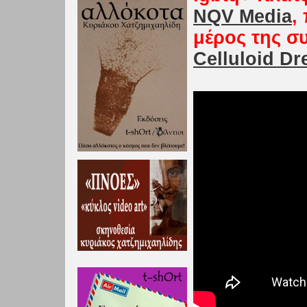
NQV Media
,
μέρος της σ
Celluloid D