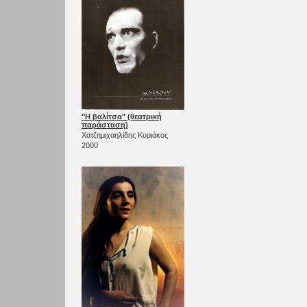
"Η βαλίτσα" (θεατρική
παράσταση)
Χατζημιχαηλίδης Κυριάκος
2000