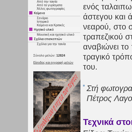
Από την ταινία
ενός ταλαιπω
Από τα γυρίσματα
Άλλες φωτογραφίες
Κείμενα
άστεγου και
Σενάριο
Ιστορικό
νεαρού, στο σ
Κείμενα και Κριτικές
Ηχητικό υλικό
τραπεζικού σ
Μουσική και ηχητικό υλικό
Σχόλια επισκεπτών
Σχόλια για την ταινία
αναβιώνει το
τραγικό τρόπ
Σύνολο μελών:
12824
Είσοδος και εγγραφή μελών
του.
Στή φωτογρα
Πέτρος Λαγού
Τεχνικά στο