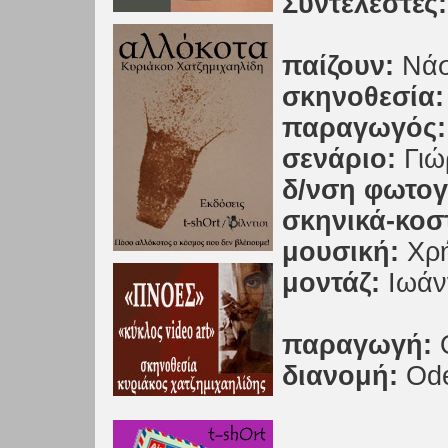
Συντελεστές:
παίζουν:
Νάσ
σκηνοθεσία:
παραγωγός:
σενάριο:
Γιώ
δ/νση φωτο
σκηνικά-κοσ
μουσική:
Χρή
μοντάζ:
Ιωάν
παραγωγή:
διανομή:
Ode