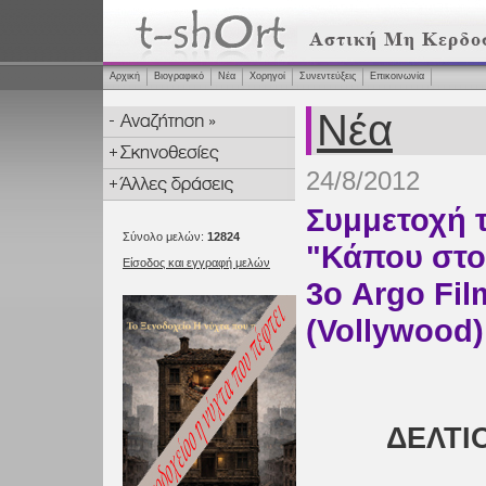
Αρχική
Βιογραφικό
Νέα
Χορηγοί
Συνεντεύξεις
Επικοινωνία
Νέα
24/8/2012
Συμμετοχή τ
Σύνολο μελών:
12824
"Κάπου στο
Είσοδος και εγγραφή μελών
3ο Argo Fil
(Vollywood)
ΔΕΛΤΙ