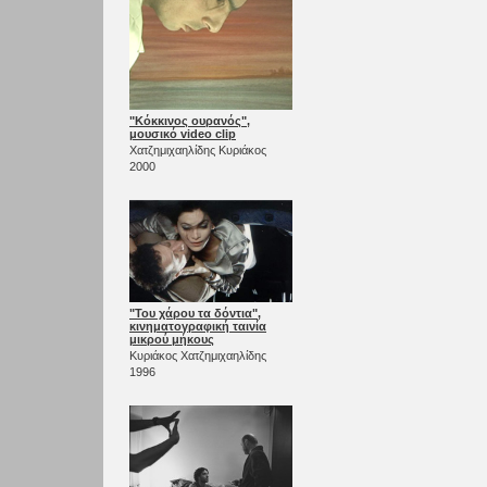
"Κόκκινος ουρανός",
μουσικό video clip
Χατζημιχαηλίδης Κυριάκος
2000
"Του χάρου τα δόντια",
κινηματογραφική ταινία
μικρού μήκους
Κυριάκος Χατζημιχαηλίδης
1996