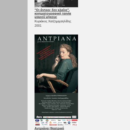
"Οι άντρες δεν κλαίνε",
κινηματογραφική ταινία
μικρού μήκους
Κυριάκος Χατζημιχαηλίδης
2001
Αντριάνα (θεατρική