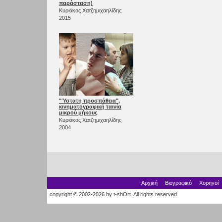
παράσταση)
Κυριάκος Χατζημιχαηλίδης
2015
"Ύστατη προσπάθεια",
κινηματογραφική ταινία
μικρού μήκους
Κυριάκος Χατζημιχαηλίδης
2004
Αρχική
Βιογραφικό
Χορηγοί
copyright © 2002-2026 by t-shOrt. All rights reserved.