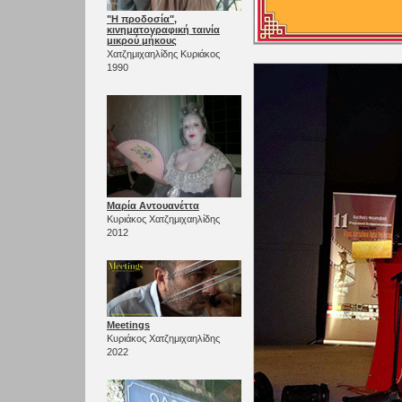
"Η προδοσία",
κινηματογραφική ταινία
μικρού μήκους
Χατζημιχαηλίδης Κυριάκος
1990
Μαρία Αντουανέττα
Κυριάκος Χατζημιχαηλίδης
2012
Meetings
Κυριάκος Χατζημιχαηλίδης
2022