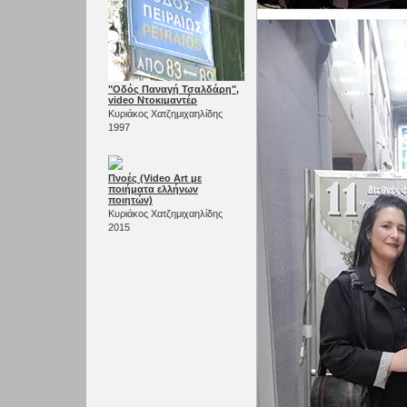
"Οδός Παναγή Τσαλδάρη",
video Ντοκιμαντέρ
Κυριάκος Χατζημιχαηλίδης
1997
Πνοές (Video Αrt με
ποιήματα ελλήνων
ποιητών)
Κυριάκος Χατζημιχαηλίδης
2015