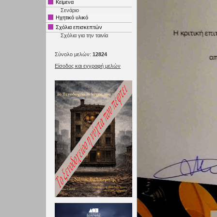
Κείμενα
Σενάριο
Ηχητικό υλικό
Σχόλια επισκεπτών
Σχόλια για την ταινία
Σύνολο μελών:
12824
Είσοδος και εγγραφή μελών