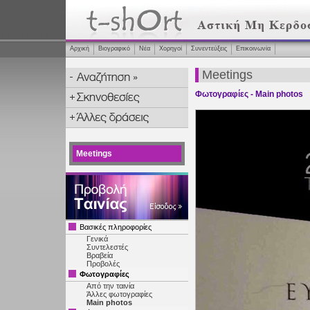
Αρχική
Βιογραφικό
Νέα
Χορηγοί
Συνεντεύξεις
Επικοινωνία
Meetings
Φωτογραφίες - Main photos
Meetings
Βασικές πληροφορίες
Γενικά
Συντελεστές
Βραβεία
Προβολές
Φωτογραφίες
Από την ταινία
Άλλες φωτογραφίες
Main photos