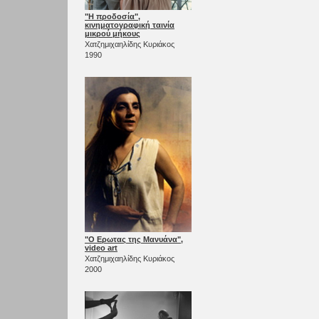
"Η προδοσία",
κινηματογραφική ταινία
μικρού μήκους
Χατζημιχαηλίδης Κυριάκος
1990
"Ο Ερωτας της Μανυάνα",
video art
Χατζημιχαηλίδης Κυριάκος
2000