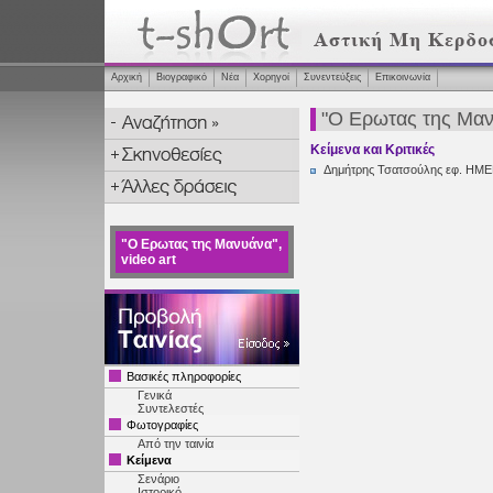
Αρχική
Βιογραφικό
Νέα
Χορηγοί
Συνεντεύξεις
Επικοινωνία
"Ο Ερωτας της Μανυ
Κείμενα και Κριτικές
Δημήτρης Τσατσούλης εφ. ΗΜ
"Ο Ερωτας της Μανυάνα",
video art
Βασικές πληροφορίες
Γενικά
Συντελεστές
Φωτογραφίες
Από την ταινία
Κείμενα
Σενάριο
Ιστορικό