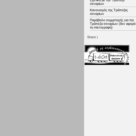
Σχετικά με την Τράπεζα
σεναρίων
Κανονισμός της Τράπεζας
σεναρίων
Παράβολο συμμετοχής για την
Τράπεζα σεναρίων (δεν αφορά
τη microγραφή)
Share
|