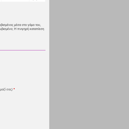
ωβισμένος μέσα στο γάμο του,
κλωβισμένο; Η πνιγηρή καταπίεση
μαζί σας)
*