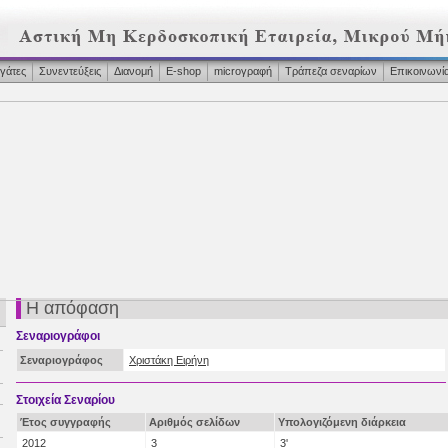
γάτες
Συνεντεύξεις
Διανομή
Ε-shop
microγραφή
Τράπεζα σεναρίων
Επικοινωνί
Η απόφαση
Σεναριογράφοι
Σεναριογράφος
Χριστάκη Ειρήνη
Στοιχεία Σεναρίου
Έτος συγγραφής
Αριθμός σελίδων
Υπολογιζόμενη διάρκεια
2012
3
3'