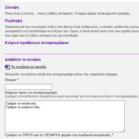
Σύνοψη
Ποια είναι η σωστή… ποια η λάθος απόφαση; Υπάρχει άραγε αντικειμενικό κριτήριο;
Περίληψη
Πρόκειται για την εσωτερική πάλη που βιώνει ένας άνθρωπος, ο οποίος νιώθοντας εγκλ
αποφασίζει να εγκαταλείψει τη σύζυγο του. Όμως τι είναι τελικά αυτό που τον κρατά εγ
στο γάμο του ή η ίδια η ανάγκη του για ελευθερία;
Κείμενο προθέσεων σεναριογράφου
Διαβάστε τo σενάριo
Το σενάριο σε αρχείο
Μπορείτε να στείλετε email στο σεναριογράφο μέσω της παρακάτω φόρμας.
Όνομα
*
Κείμενο προς το σεναριογράφο
(γράψτε οπωσδήποτε ονοματεπώνυμο και email, για να επικοινωνήσει ο σεναριογράφος 
Γράψτε το ΤΡΙΤΟ και το ΤΕΤΑΡΤΟ ψηφίο του κωδικού ασφαλείας
*