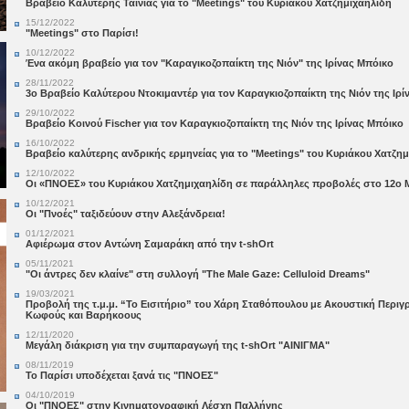
Βραβείο Καλύτερης Ταινίας για το "Meetings" του Κυριάκου Χατζημιχαηλίδη
15/12/2022
"Meetings" στο Παρίσι!
10/12/2022
Ένα ακόμη βραβείο για τον "Καραγικοζοπαίκτη της Νιόν" της Ιρίνας Μπόικο
28/11/2022
3ο Βραβείο Καλύτερου Ντοκιμαντέρ για τον Καραγκιοζοπαίκτη της Νιόν της Ιρ
29/10/2022
Βραβείο Κοινού Fischer για τον Καραγκιοζοπαίκτη της Νιόν της Ιρίνας Μπόικο
16/10/2022
Bραβείο καλύτερης ανδρικής ερμηνείας για το "Meetings" του Κυριάκου Χατζη
12/10/2022
Οι «ΠΝΟΕΣ» του Κυριάκου Χατζημιχαηλίδη σε παράλληλες προβολές στο 12ο Mi
10/12/2021
Οι "Πνοές" ταξιδεύουν στην Αλεξάνδρεια!
01/12/2021
Αφιέρωμα στον Αντώνη Σαμαράκη από την t-shOrt
05/11/2021
"Οι άντρες δεν κλαίνε" στη συλλογή "The Male Gaze: Celluloid Dreams"
19/03/2021
Προβολή της τ.μ.μ. “Το Εισιτήριο” του Χάρη Σταθόπουλου με Ακουστική Περιγρ
Κωφούς και Βαρήκοους
12/11/2020
Μεγάλη διάκριση για την συμπαραγωγή της t-shOrt "ΑΙΝΙΓΜΑ"
08/11/2019
Το Παρίσι υποδέχεται ξανά τις "ΠΝΟΕΣ"
04/10/2019
Οι "ΠΝΟΕΣ" στην Κινηματογραφική Λέσχη Παλλήνης