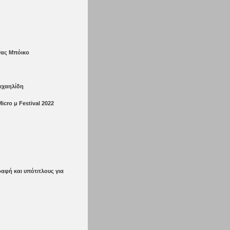
ίνας Μπόικο
μιχαηλίδη
cro μ Festival 2022
αφή και υπότιτλους για