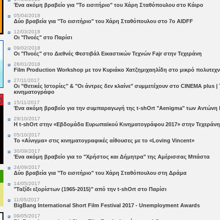
Ένα ακόμη βραβείο για "Το εισιτήριο" του Χάρη Σταθόπουλου στο Κάιρο
05/04/2018
Δύο βραβεία για "Το εισιτήριο" του Χάρη Σταθόπουλου στο 7ο AIDFF
12/03/2018
Οι "Πνοές" στο Παρίσι
09/02/2018
Οι "Πνοές" στο Διεθνές Φεστιβάλ Εικαστικών Τεχνών Fajr στην Τεχεράνη
28/01/2018
Film Production Workshop με τον Κυριάκο Χατζημιχαηλίδη στο μικρό πολυτεχν
27/11/2017
Οι "Θετικές Ιστορίες" & "Οι άντρες δεν κλαίνε" συμμετέχουν στο CINEMA plus |
κινηματογράφο
15/11/2017
Ένα ακόμη βραβείο για την συμπαραγωγή της t-shOrt "Aenigma" των Αντώνη 
29/10/2017
Η t-shOrt στην «Εβδομάδα Ευρωπαϊκού Κινηματογράφου 2017» στην Τεχεράνη
05/10/2017
To «Αίνιγμα» στις κινηματογραφικές αίθουσες με το «Loving Vincent»
30/09/2017
Ένα ακόμη βραβείο για το "Χρήστος και Δήμητρα" της Αμέρισσας Μπάστα
24/09/2017
Δύο βραβεία για "Το εισιτήριο" του Χάρη Σταθόπουλου στη Δράμα
14/05/2017
"Ταξίδι εξορίστων (1965-2015)" από την t-shOrt στο Παρίσι
11/05/2017
BigBang International Short Film Festival 2017 - Unemployment Awards
09/05/2017