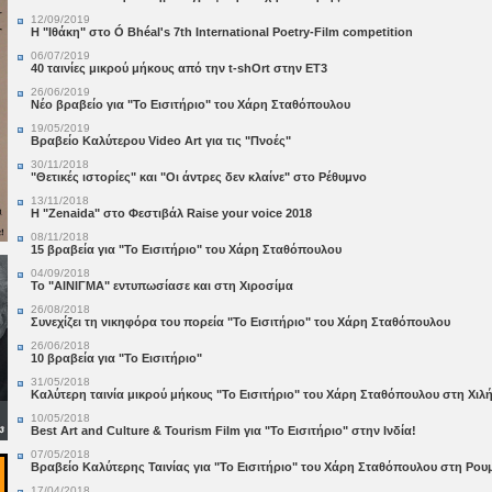
12/09/2019
Η "Ιθάκη" στο Ó Bhéal's 7th International Poetry-Film competition
06/07/2019
40 ταινίες μικρού μήκους από την t-shOrt στην ΕΤ3
26/06/2019
Νέο βραβείο για "Το Εισιτήριο" του Χάρη Σταθόπουλου
19/05/2019
Βραβείο Καλύτερου Video Art για τις "Πνοές"
30/11/2018
"Θετικές ιστορίες" και "Οι άντρες δεν κλαίνε" στο Ρέθυμνο
13/11/2018
Η "Zenaida" στο Φεστιβάλ Raise your voice 2018
08/11/2018
15 βραβεία για "Το Εισιτήριο" του Χάρη Σταθόπουλου
04/09/2018
Το "ΑΙΝΙΓΜΑ" εντυπωσίασε και στη Χιροσίμα
26/08/2018
Συνεχίζει τη νικηφόρα του πορεία "Το Εισιτήριο" του Χάρη Σταθόπουλου
26/06/2018
10 βραβεία για "Το Εισιτήριο"
31/05/2018
Καλύτερη ταινία μικρού μήκους "Το Εισιτήριο" του Χάρη Σταθόπουλου στη Χιλή
10/05/2018
Best Art and Culture & Tourism Film για "Το Εισιτήριο" στην Ινδία!
07/05/2018
Βραβείο Καλύτερης Ταινίας για "Το Εισιτήριο" του Χάρη Σταθόπουλου στη Ρου
17/04/2018