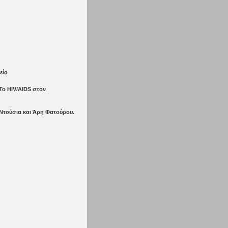
είο
 Το ΗIV/AIDS στον
Ντούσια και Άρη Φατούρου.