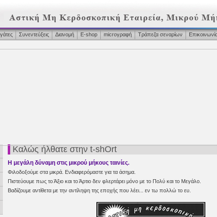
γάτες
Συνεντεύξεις
Διανομή
Ε-shop
microγραφή
Τράπεζα σεναρίων
Επικοινωνί
Καλώς ήλθατε στην t-shOrt
H μεγάλη δύναμη στις μικρού μήκους ταινίες.
Φιλοδοξούμε στα μικρά. Ενδιαφερόμαστε για τα άσημα.
Πιστεύουμε πως το Άξιο και το Άρτιο δεν φλερτάρει μόνο με το Πολύ και το Μεγάλο.
Βαδίζουμε αντίθετα με την αντίληψη της εποχής που λέει... εν τω πολλώ το ευ.