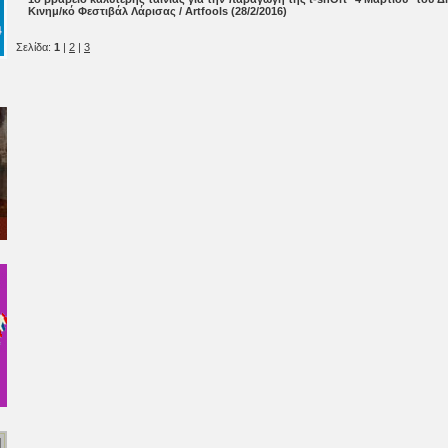
Κινημ/κό Φεστιβάλ Λάρισας / Artfools (28/2/2016)
Σελίδα:
1
|
2
|
3