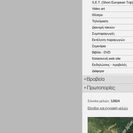
S.E.T. (Short European Trip)
Video art
Θέατρο
Τηλεόραση
Διανομή ταινιών
Συμπαραγωγές
Εκτέλεση παραγωγών
Σεμινάρια
Βιβλία - DVD
Κατασκευή web site
Εκδηλώσεις - προβολές
Διάφορα
Σύνολο μελών:
12824
Είσοδος και εγγραφή μελών