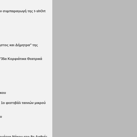
την συμπαραγωγή της t-shOrt
ήστος και Δήμητρα" της
"35α Κορφιάτικα Θεατρικά
άκου
 1ο φεστιβάλ ταινιών μικρού
ου
Δημήτρη Νάκου στο 8ο Διεθνές