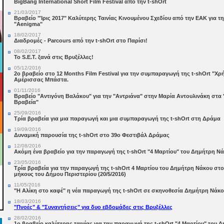
BigBang International Short Film Festival από την t-shOrt
21/03/2017
Βραβείο "Ίρις 2017" Καλύτερης Ταινίας Κινουμένου Σχεδίου από την ΕΑΚ για 
"Aenigma"
18/02/2017
Διαδρομές - Parcours από την t-shOrt στο Παρίσι!
08/02/2017
Το S.E.T. ξανά στις Βρυξέλλες!
05/12/2016
2ο βραβείο στο 12 Months Film Festival για την συμπαραγωγή της t-shOrt "Χρ
Αμέρισσας Μπάστα.
01/11/2016
Βραβείο "Αντιγόνη Βαλάκου" για την "Αντριάνα" στην Μαρία Αντουλινάκη στα 
Βραβεία"
25/09/2016
Τρία βραβεία για μια παραγωγή και μια συμπαραγωγή της t-shOrt στη Δράμα
19/09/2016
Δυναμική παρουσία της t-shOrt στο 39o Φεστιβάλ Δράμας
12/08/2016
Ακόμη ένα βραβείο για την παραγωγή της t-shOrt "4 Μαρτίου" του Δημήτρη Ν
23/05/2016
Τρία βραβεία για την παραγωγή της t-shOrt 4 Μαρτίου του Δημήτρη Νάκου στο
μήκους του Δήμου Περιστερίου (20/5/2016)
11/05/2016
"Η Αλίκη στο καφέ" η νέα παραγωγή της t-shOrt σε σκηνοθεσία Δημήτρη Νάκ
18/03/2016
"Πνοές" & "Συναντήσεις" για δυο εβδομάδες στις Βρυξέλλες
28/02/2016
1ο βραβείο καλύτερης ταινίας για την παραγωγή της t-shOrt "4 Μαρτίου" του 