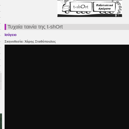
Τυχαία ταινία της t-shOrt
Ισόγειο
Σκηνοθεσία: Χάρης Σταθόπουλος