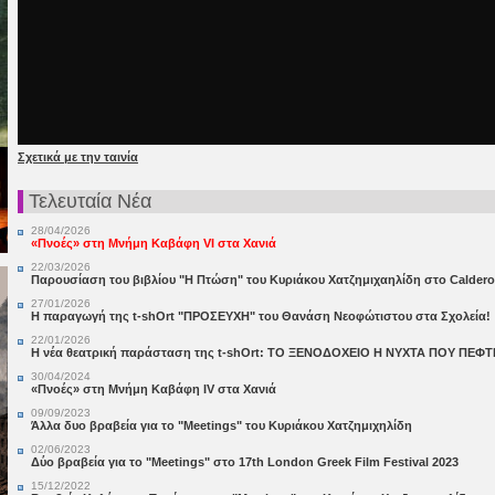
Σχετικά με την ταινία
Τελευταία Νέα
28/04/2026
«Πνοές» στη Μνήμη Καβάφη VI στα Χανιά
22/03/2026
Παρουσίαση του βιβλίου "Η Πτώση" του Κυριάκου Χατζημιχαηλίδη στο Calder
27/01/2026
Η παραγωγή της t-shOrt "ΠΡΟΣΕΥΧΗ" του Θανάση Νεοφώτιστου στα Σχολεία!
22/01/2026
Η νέα θεατρική παράσταση της t-shOrt: ΤΟ ΞΕΝΟΔΟΧΕΙΟ Η ΝΥΧΤΑ ΠΟΥ ΠΕΦΤ
30/04/2024
«Πνοές» στη Μνήμη Καβάφη IV στα Χανιά
09/09/2023
Άλλα δυο βραβεία για το "Meetings" του Κυριάκου Χατζημιχηλίδη
02/06/2023
Δύο βραβεία για το "Meetings" στο 17th London Greek Film Festival 2023
15/12/2022