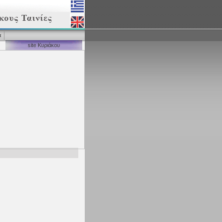
α
site Κυριάκου