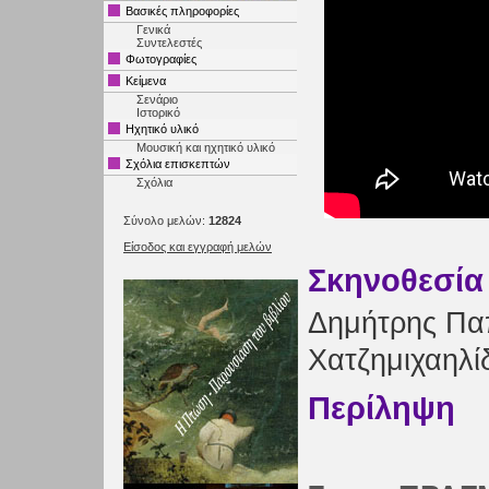
Βασικές πληροφορίες
Γενικά
Συντελεστές
Φωτογραφίες
Κείμενα
Σενάριο
Ιστορικό
Ηχητικό υλικό
Μουσική και ηχητικό υλικό
Σχόλια επισκεπτών
Σχόλια
Σύνολο μελών:
12824
Είσοδος και εγγραφή μελών
Σκηνοθεσία
Δημήτρης Πα
Χατζημιχαηλί
Περίληψη