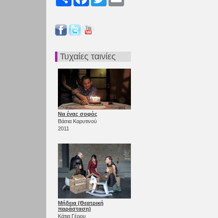
Τυχαίες ταινίες
Να ένας σοφός
Βάσια Καρυτινού
2011
Μήδεια (Θεατρική
παράσταση)
Κάτια Γέρου