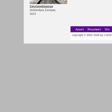
Σφιχταγκάλιασμα
Αλέξανδρος Σκούρας
2013
Αρχική
Βιογραφικό
Νέα
copyright © 2002-2026 by t-shOrt.