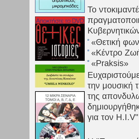
Το ντοκιμαν
πραγματοποιη
Κυβερνητικώ
«Θετική φω
«Κέντρο Ζω
«Praksis»
Ευχαριστούμε
την μουσική 
της απονδυλω
δημιουργήθηκ
για τον H.I.V"