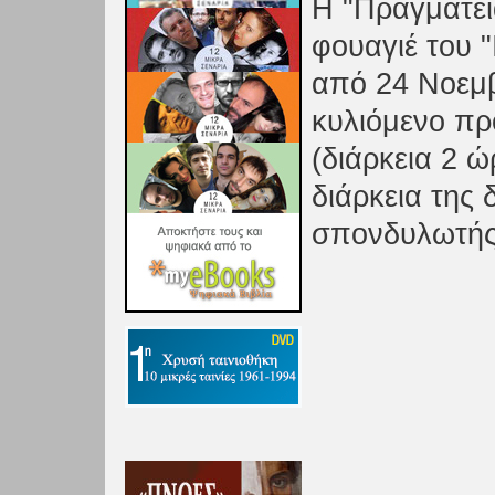
Η "Πραγματεί
φουαγιέ του 
από 24 Νοεμβ
κυλιόμενο πρ
(διάρκεια 2 ώ
διάρκεια της
σπονδυλωτής