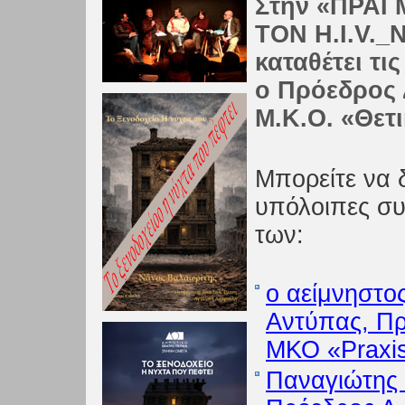
Στην «ΠΡΑΓ
ΤΟΝ H.I.V._Ν
καταθέτει τι
ο Πρόεδρος 
Μ.Κ.Ο. «Θετ
Μπορείτε να δε
υπόλοιπες συ
των:
ο αείμνηστο
Αντύπας, Πρ
ΜΚΟ «Praxi
Παναγιώτης 