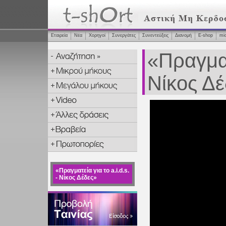
Εταιρεία
Νέα
Χορηγοί
Συνεργάτες
Συνεντεύξεις
Διανομή
Ε-shop
mi
«Πραγματε
Νίκος Δέ
«Πραγματεία για το a.i.d.s.
- Νίκος Δέδες»