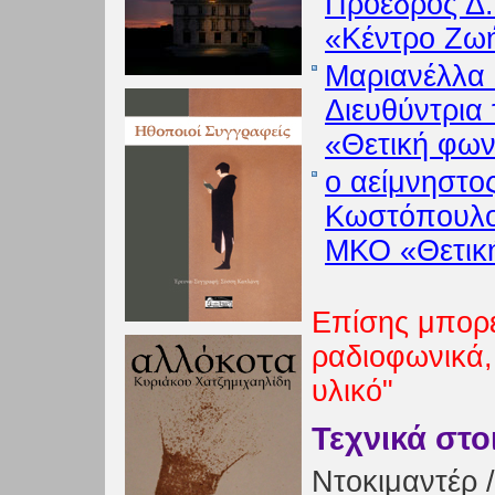
Πρόεδρος Δ.
«Κέντρο Ζω
Μαριανέλλα
Διευθύντρια
«Θετική φω
ο αείμνηστο
Κωστόπουλος
ΜΚΟ «Θετικ
Επίσης μπορεί
ραδιοφωνικά,
υλικό"
Τεχνικά στο
Ντοκιμαντέρ /