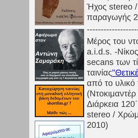
Ήχος stereo 
παραγωγής 2
------------------
Μέρος του ντ
a.i.d.s. -Νίκ
secans των τ
ταινίας
"Θετικέ
από το υλικό 
(Ντοκιμαντέρ
Διάρκεια 120
stereo / Χρώ
2010)