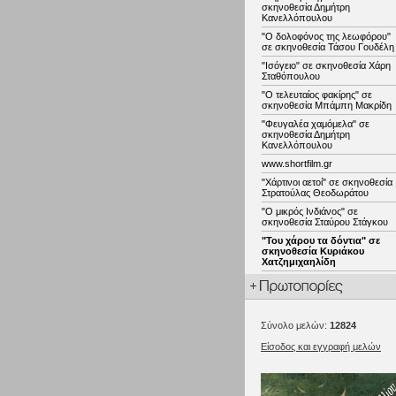
σκηνοθεσία Δημήτρη
Κανελλόπουλου
"Ο δολοφόνος της λεωφόρου"
σε σκηνοθεσία Τάσου Γουδέλη
"Ισόγειο" σε σκηνοθεσία Χάρη
Σταθόπουλου
"Ο τελευταίος φακίρης" σε
σκηνοθεσία Μπάμπη Μακρίδη
"Φευγαλέα χαμόμελα" σε
σκηνοθεσία Δημήτρη
Κανελλόπουλου
www.shortfilm.gr
"Χάρτινοι αετοί" σε σκηνοθεσία
Στρατούλας Θεοδωράτου
"Ο μικρός Ινδιάνος" σε
σκηνοθεσία Σταύρου Στάγκου
"Του χάρου τα δόντια" σε
σκηνοθεσία Κυριάκου
Χατζημιχαηλίδη
Σύνολο μελών:
12824
Είσοδος και εγγραφή μελών