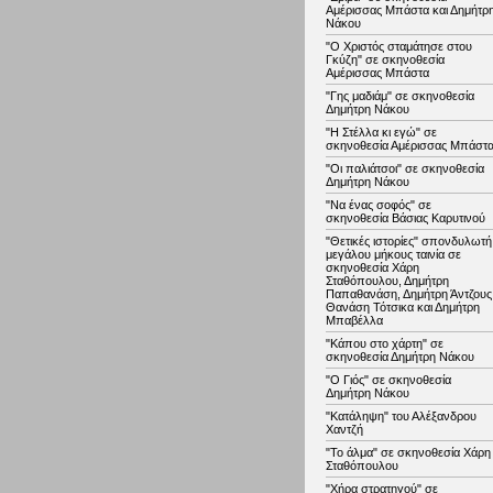
Αμέρισσας Μπάστα και Δημήτρ
Νάκου
"Ο Χριστός σταμάτησε στου
Γκύζη" σε σκηνοθεσία
Αμέρισσας Μπάστα
"Γης μαδιάμ" σε σκηνοθεσία
Δημήτρη Νάκου
"Η Στέλλα κι εγώ" σε
σκηνοθεσία Αμέρισσας Μπάστ
"Οι παλιάτσοι" σε σκηνοθεσία
Δημήτρη Νάκου
"Να ένας σοφός" σε
σκηνοθεσία Βάσιας Καρυτινού
"Θετικές ιστορίες" σπονδυλωτή
μεγάλου μήκους ταινία σε
σκηνοθεσία Χάρη
Σταθόπουλου, Δημήτρη
Παπαθανάση, Δημήτρη Άντζους
Θανάση Τότσικα και Δημήτρη
Μπαβέλλα
"Κάπου στο χάρτη" σε
σκηνοθεσία Δημήτρη Νάκου
"Ο Γιός" σε σκηνοθεσία
Δημήτρη Νάκου
"Κατάληψη" του Αλέξανδρου
Χαντζή
"Το άλμα" σε σκηνοθεσία Χάρη
Σταθόπουλου
"Χήρα στρατηγού" σε