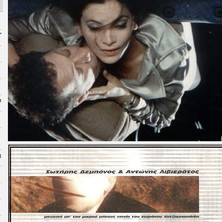
"
α
η