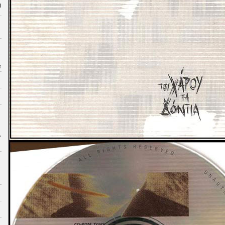
η
α
,