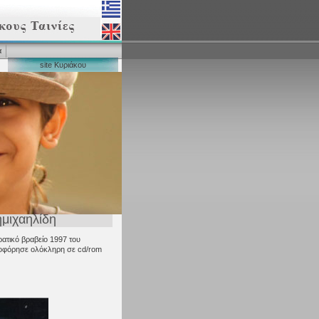
α
site Κυριάκου
ημιχαηλίδη
ρατικό βραβείο 1997 του
κλοφόρησε ολόκληρη σε cd/rom