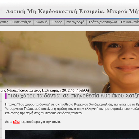
γάτες
Συνεντεύξεις
Διανομή
Ε-shop
microγραφή
Τράπεζα σεναρίων
Επικοινωνί
"Του χάρου τα δόντια" σε σκηνοθεσία Κυριάκου Χατζ
Η ταινία "Του χάρου τα δόντια" σε σκηνοθεσία Κυριάκου Χατζημιχαηλίδη, τιμήθηκε με το Κ
Υπουργείου Πολιτισμού και είναι η πρώτη ταινία στην ελληνική κινηματογραφία που κυ
κάνοντας την αρχή στις multimedia εκδόσεις ταινιών.
Δείτε
εδώ
περισσότερα για την ταινία.