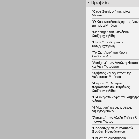
"Cage Survivor" της Ιρίνα
Μπόικο
"Ο Καραγκιοζοπαίχτης της Νιόν
της Ιρίνα Μπόικο
"Meetings" του Κυριάκου
Χατζημιχαηλίδη
"Πνοές" του Κυριάκου
Χατζημιχαηλίδη
"Το Εισιτήριο" του Χάρη
Σταθόπουλου
"Aenigma" των Αντώνη Ντούσι
και Άρη Φατούρου
"Χρήστος και Δήμητρα" της
Αμέρισσας Μπάστα
"Αντριάνα", Θεατρική
παράσταση σκ. Κυριάκος
Χατζημιχαηλίδης
"Η Αλίκη στο καφέ" του Δημήτρ
Νάκου
"4 Μαρτίου" σε σκηνοθεσία
Δημήτρη Νάκου
"Zenaida" των Αλέξη Τσάφα &
Γιάννη Φώτου
"Προσευχή" σε σκηνοθεσία
Θανάση Νεοφώτιστου
"Εβίβα" σε σκηνοθεσία